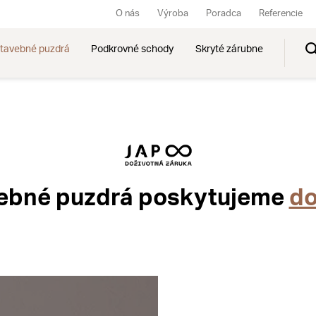
O nás
Výroba
Poradca
Referencie
tavebné puzdrá
Podkrovné schody
Skryté zárubne
vebné puzdrá poskytujeme
do