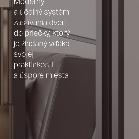
Moderný
a účelný systém
zasúvania dverí
do priečky, ktorý
je žiadaný vďaka
svojej
praktickosti
a úspore miesta