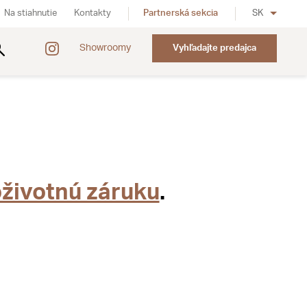
Na stiahnutie
Kontakty
Partnerská sekcia
SK
Showroomy
Vyhľadajte predajca
životnú záruku
.