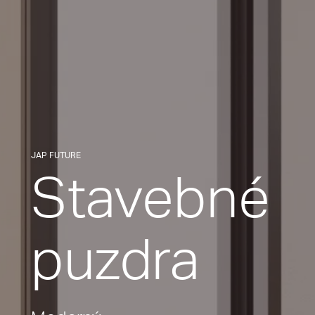
JAP FUTURE
Stavebné
puzdra