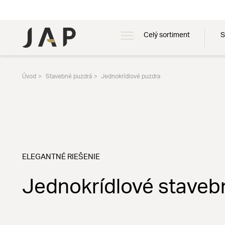
Celý sortiment
S
Úvod
Stavebné puzdrá
Jednokrídlové puzdra
ELEGANTNÉ RIEŠENIE
Jednokrídlové staveb