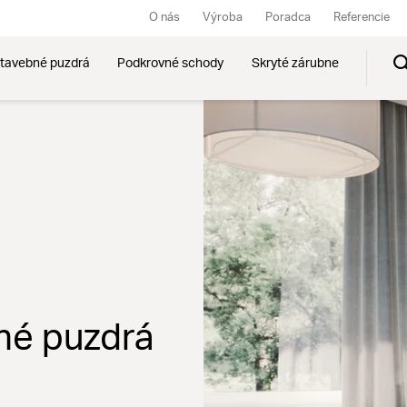
O nás
Výroba
Poradca
Referencie
tavebné puzdrá
Podkrovné schody
Skryté zárubne
né puzdrá