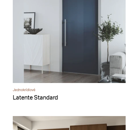
Jednokrídlové
Latente Standard