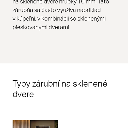
na sklenené dvere hrúbky 10 mm. Táto
zárubňa sa často využíva napríklad
v kúpeľni, v kombinácii so sklenenými
pieskovanými dverami
Typy zárubní na sklenené
dvere