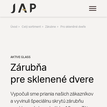
Úvod
Celý sortiment
Zárubne
Pro skleněné dveře
AKTIVE GLASS
Zárubňa
pre sklenené dvere
Vypočuli sme priania našich zákazníkov
a vyvinuli špeciálnu skrytú zárubňu