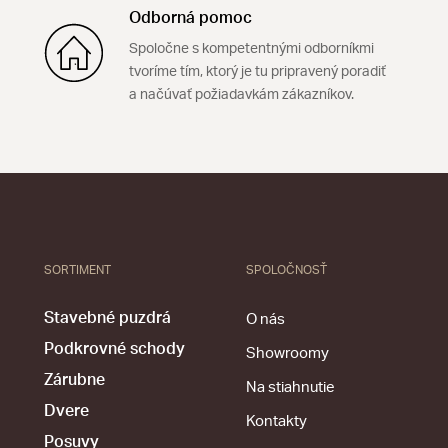
Odborná pomoc
Spoločne s kompetentnými odborníkmi
tvoríme tím, ktorý je tu pripravený poradiť
a načúvať požiadavkám zákazníkov.
SORTIMENT
SPOLOČNOSŤ
Stavebné puzdrá
O nás
Podkrovné schody
Showroomy
Zárubne
Na stiahnutie
Dvere
Kontakty
Posuvy