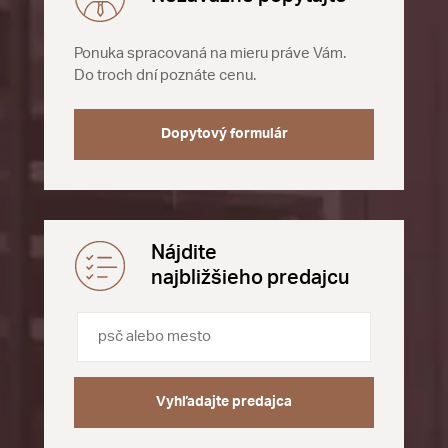
Ponuka spracovaná na mieru práve Vám.
Do troch dní poznáte cenu.
Dopytový formulár
Nájdite
najbližšieho predajcu
Vyhľadajte predajca