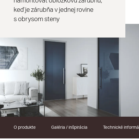
namontovať obložkovú zárubňu,
keď je zárubňa v jednej rovine
s obrysom steny
O produkte
Galéria / inšpirácia
Technické informá