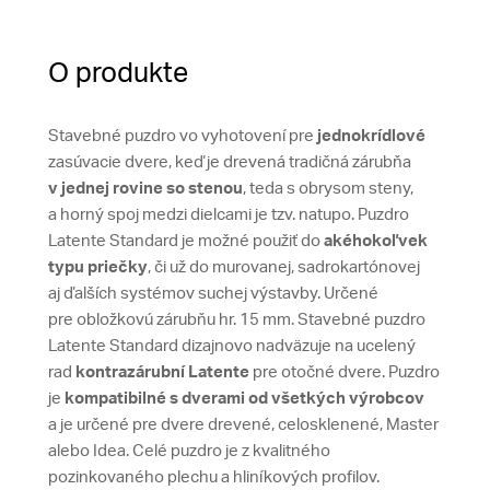
O produkte
Stavebné puzdro vo vyhotovení pre
jednokrídlové
zasúvacie dvere, keď je drevená tradičná zárubňa
v jednej rovine so stenou
, teda s obrysom steny,
a horný spoj medzi dielcami je tzv. natupo. Puzdro
Latente Standard je možné použiť do
akéhokoľvek
typu priečky
, či už do murovanej, sadrokartónovej
aj ďalších systémov suchej výstavby. Určené
pre obložkovú zárubňu hr. 15 mm. Stavebné puzdro
Latente Standard dizajnovo nadväzuje na ucelený
rad
kontrazárubní Latente
pre otočné dvere. Puzdro
je
kompatibilné s dverami od všetkých výrobcov
a je určené pre dvere drevené, celosklenené, Master
alebo Idea. Celé puzdro je z kvalitného
pozinkovaného plechu a hliníkových profilov.