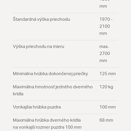
mm
Štandardná výška priechodu
1970 -
2100
mm
Výška priechodu na mieru
max.
2700
mm
Minimálna hrúbka dokončenej priečky
125 mm
Maximálna hmotnosť jedného dverného
120 kg
krídla
Vonkajšia hrúbka puzdra
100 mm
Maximálna hrúbka dverného krídla
68 mm
na vonkajší rozmer puzdra 100 mm