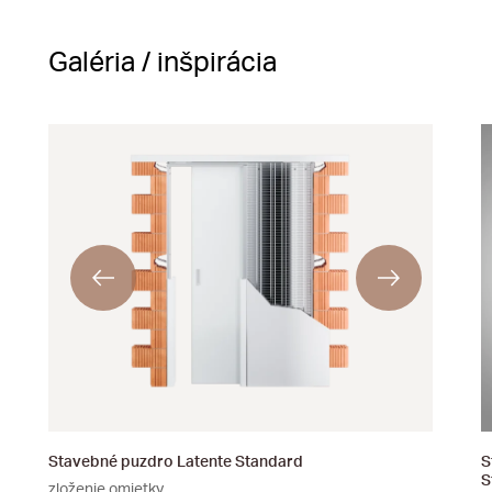
Galéria / inšpirácia
Stavebné puzdro Latente Standard
S
S
zloženie omietky