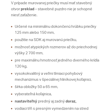
V prípade murovanej priečky musí mať stavebný
otvor
preklad
– stavebné puzdro nie je schopné
niesť zaťaženie.
Určené na minimálnu dokončenú hrúbku priečky
125 mm alebo 150 mm,
použitie na SDK aj murovanú priečku,
možnosť atypických rozmerov až do priechodnej
výšky 2 700 mm,
pre maximálnu hmotnosť jedného dverného krídla
120 kg,
vysokokvalitný a veľmi tlmiaci pohybový
mechanizmus v špeciálnej hliníkovej koľajnici,
šírka obložky 50 a 65 mm,
vyberateľná koľajnica,
nastaviteľný
predný aj zadný
doraz,
vodiaci tŕň s presným vymedzením na stred