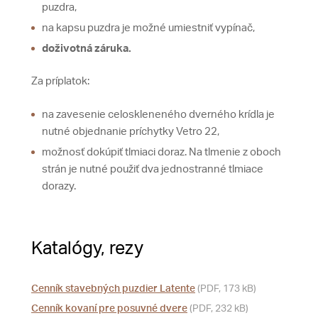
puzdra,
na kapsu puzdra je možné umiestniť vypínač,
doživotná záruka.
Za príplatok:
na zavesenie celoskleneného dverného krídla je
nutné objednanie príchytky Vetro 22,
možnosť dokúpiť tlmiaci doraz. Na tlmenie z oboch
strán je nutné použiť dva jednostranné tlmiace
dorazy.
Katalógy, rezy
Cenník stavebných puzdier Latente
(PDF, 173 kB)
Cenník kovaní pre posuvné dvere
(PDF, 232 kB)