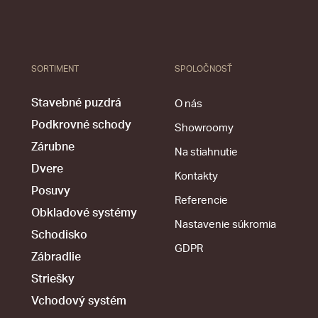
SORTIMENT
SPOLOČNOSŤ
Stavebné puzdrá
O nás
Podkrovné schody
Showroomy
Zárubne
Na stiahnutie
Dvere
Kontakty
Posuvy
Referencie
Obkladové systémy
Nastavenie súkromia
Schodisko
GDPR
Zábradlie
Striešky
Vchodový systém