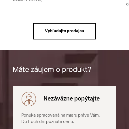
d
Vyhľadajte predajca
Máte záujem o produkt?
Nezáväzne popýtajte
Ponuka spracovaná na mieru práve Vám.
Do troch dní poznáte cenu.