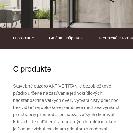
O produkte
Galéria / inšpirácia
Technické informá
O produkte
Stavebné púzdro AKTIVE TITAN je bezobložkové
púzdro určené na zasúvanie jednokrídlových,
nadštandardne veľkých dverí. Vytvára čistý priechod
bez viditeľnej obložkovej zárubne a necháva vyniknúť
priestranný prechod aj pri naozaj veľkých dverných
krídlach. Je obľúbené v moderných interiéroch, kde
je žiaduce získať maximum priestoru a zachovať