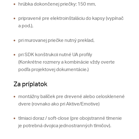
hrúbka dokončenej priečky: 150 mm,
pripravené pre elektroinštaláciu do kapsy (vypínač
a pod.),
pri murovanej priečke nutný preklad,
pri SDK konštrukcii nutné UA profily
(Konkrétne rozmery a kombinácie vždy overte
podľa projektovej dokumentácie.)
Za príplatok
montážny balíček pre drevené alebo celosklenené
dvere (rovnako ako pri Aktive/Emotive)
tlmiaci doraz / soft-close (pre obojstranné tlmenie
je potrebná dvojica jednostranných tlmičov).