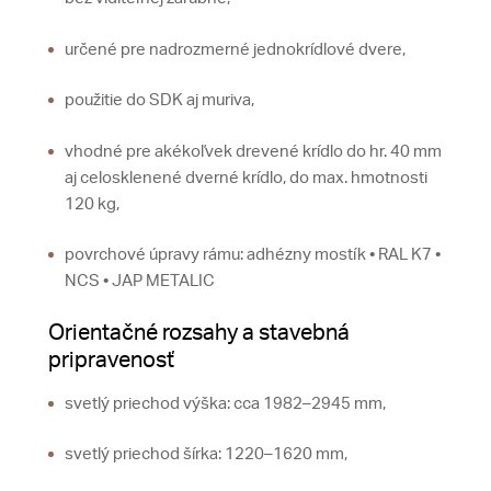
určené pre nadrozmerné jednokrídlové dvere,
použitie do SDK aj muriva,
vhodné pre akékoľvek drevené krídlo do hr. 40 mm
aj celosklenené dverné krídlo, do max. hmotnosti
120 kg,
povrchové úpravy rámu: adhézny mostík • RAL K7 •
NCS • JAP METALIC
Orientačné rozsahy a stavebná
pripravenosť
svetlý priechod výška: cca 1982–2945 mm,
svetlý priechod šírka: 1220–1620 mm,