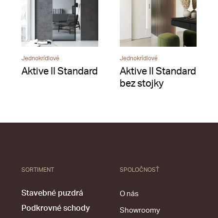
Jednokrídlové
Jednokrídlové
Aktive II Standard
Aktive II Standard
bez stojky
SORTIMENT
SPOLOČNOSŤ
Stavebné puzdrá
O nás
Podkrovné schody
Showroomy