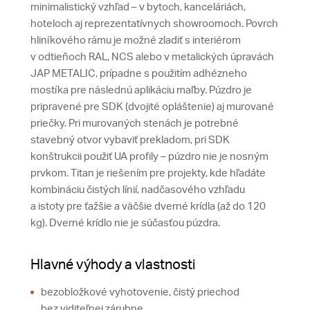
minimalistický vzhľad – v bytoch, kanceláriách,
hoteloch aj reprezentatívnych showroomoch. Povrch
hliníkového rámu je možné zladiť s interiérom
v odtieňoch RAL, NCS alebo v metalických úpravách
JAP METALIC, prípadne s použitím adhézneho
mostíka pre následnú aplikáciu maľby. Púzdro je
pripravené pre SDK (dvojité opláštenie) aj murované
priečky. Pri murovaných stenách je potrebné
stavebný otvor vybaviť prekladom, pri SDK
konštrukcii použiť UA profily – púzdro nie je nosným
prvkom. Titan je riešením pre projekty, kde hľadáte
kombináciu čistých línií, nadčasového vzhľadu
a istoty pre ťažšie a väčšie dverné krídla (až do 120
kg). Dverné krídlo nie je súčasťou púzdra.
Hlavné výhody a vlastnosti
bezobložkové vyhotovenie, čistý priechod
bez viditeľnej zárubne,