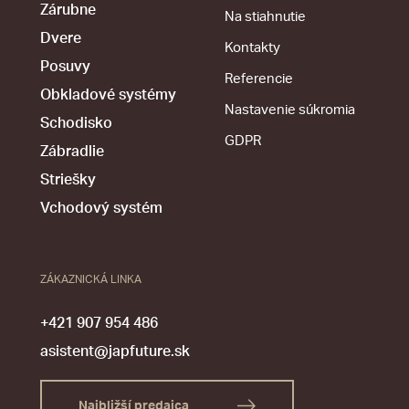
Zárubne
Na stiahnutie
Dvere
Kontakty
Posuvy
Referencie
Obkladové systémy
Nastavenie súkromia
Schodisko
GDPR
Zábradlie
Striešky
Vchodový systém
ZÁKAZNICKÁ LINKA
+421 907 954 486
asistent@japfuture.sk
Najbližší predajca