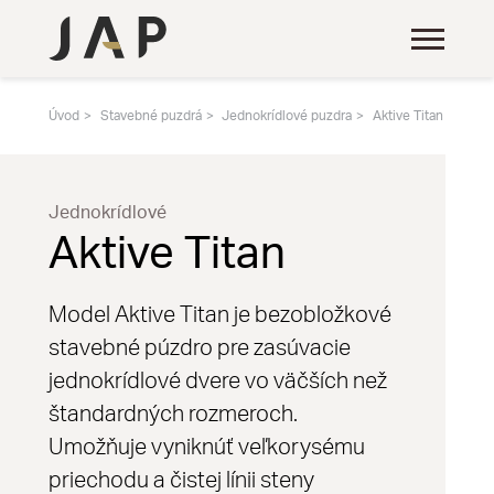
Úvod
Stavebné puzdrá
Jednokrídlové puzdra
Aktive Titan
Jednokrídlové
Aktive Titan
Model Aktive Titan je bezobložkové
stavebné púzdro pre zasúvacie
jednokrídlové dvere vo väčších než
štandardných rozmeroch.
Umožňuje vyniknúť veľkorysému
priechodu a čistej línii steny