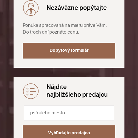
Nezáväzne popýtajte
Ponuka spracovaná na mieru práve Vám.
Do troch dní poznáte cenu.
Dopytový formulár
Nájdite
najbližšieho predajcu
Vyhľadajte predajca