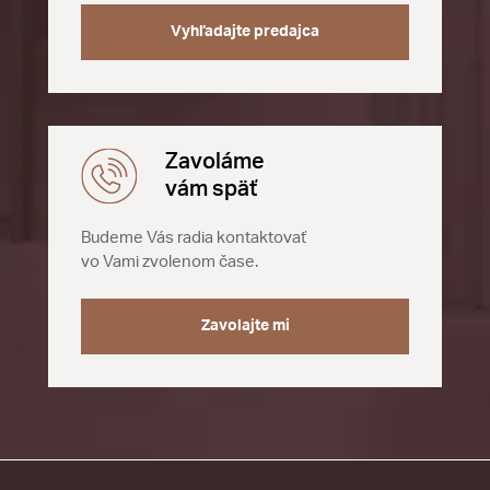
Vyhľadajte predajca
Zavoláme
vám späť
Budeme Vás radia kontaktovať
vo Vami zvolenom čase.
Zavolajte mi