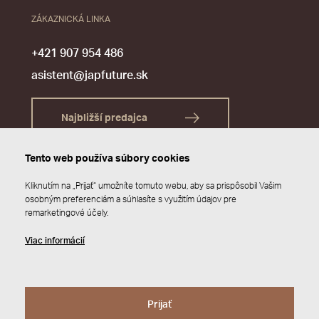
ZÁKAZNICKÁ LINKA
+421 907 954 486
asistent@japfuture.sk
Najbližší predajca
Tento web používa súbory cookies
Kliknutím na „Prijať“ umožníte tomuto webu, aby sa prispôsobil Vašim
osobným preferenciám a súhlasíte s využitím údajov pre
remarketingové účely.
Viac informácií
Prijať
© 2026 JAP FUTURE s.r.o.