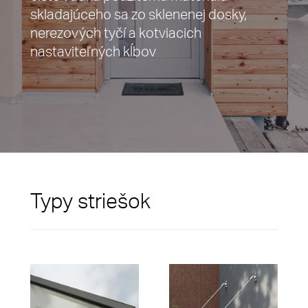
skladajúceho sa zo sklenenej dosky,
nerezových tyčí a kotviacich
nastaviteľných kĺbov
Typy striešok