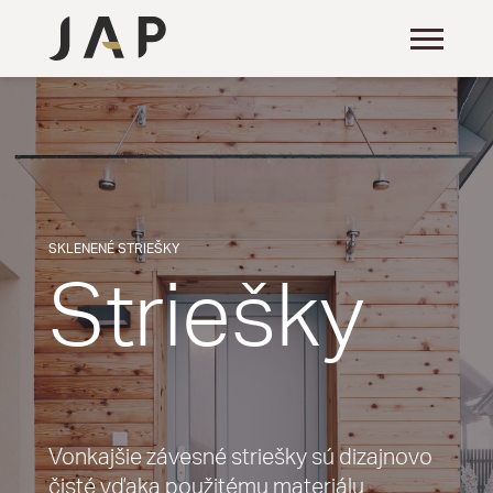
SKLENENÉ STRIEŠKY
Striešky
Vonkajšie závesné striešky sú dizajnovo
čisté vďaka použitému materiálu