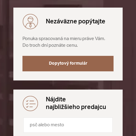
Nezáväzne popýtajte
Ponuka spracovaná na mieru práve Vám.
Do troch dní poznáte cenu.
Dopytový formulár
Nájdite
najbližšieho predajcu