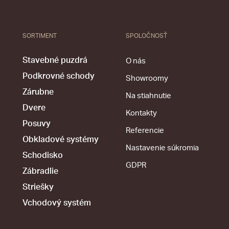
SORTIMENT
SPOLOČNOSŤ
Stavebné puzdrá
O nás
Podkrovné schody
Showroomy
Zárubne
Na stiahnutie
Dvere
Kontakty
Posuvy
Referencie
Obkladové systémy
Nastavenie súkromia
Schodisko
GDPR
Zábradlie
Striešky
Vchodový systém