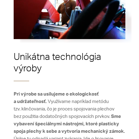
Unikátna technológia
výroby
Pri výrobe sa usilujeme o ekologickosť
a udržateľnosť.
Využívame napríklad metódu
tzv. klinčovania, čo je proces spojovania plechov
bez použitia dodatočných spojovacích prvkov.
Sme
vybavení špeciálnymi nástrojmi, ktoré plasticky
spoja plechy k sebe a vytvoria mechanický zámok.
Úplne tu odpadá variant zvárania. Ide o lisovanie