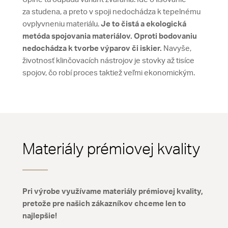
za studena, a preto v spoji nedochádza k tepelnému
ovplyvneniu materiálu.
Je to čistá a ekologická
metóda spojovania materiálov. Oproti bodovaniu
nedochádza k tvorbe výparov či iskier.
Navyše,
životnosť klinčovacích nástrojov je stovky až tisíce
spojov, čo robí proces taktiež veľmi ekonomickým.
Materiály prémiovej kvality
Pri výrobe využívame materiály prémiovej kvality,
pretože pre našich zákazníkov chceme len to
najlepšie!