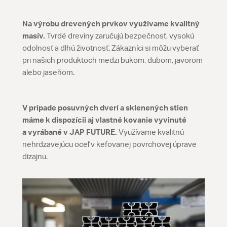
Na výrobu drevených prvkov využívame kvalitný
masív.
Tvrdé dreviny zaručujú bezpečnosť, vysokú
odolnosť a dlhú životnosť. Zákazníci si môžu vyberať
pri našich produktoch medzi bukom, dubom, javorom
alebo jaseňom.
V prípade posuvných dverí a sklenených stien
máme k dispozícii aj vlastné kovanie vyvinuté
a vyrábané v JAP FUTURE.
Využívame kvalitnú
nehrdzavejúcu oceľ v kefovanej povrchovej úprave
dizajnu.