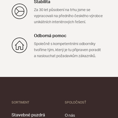
Stabilita
Za 30 let působení na trhu jsme se
vypracovali na předního českého výrobce
unikátních interiérových řešení.
Odborná pomoc
Společně s kompetentními odborníky
tvoříme tým, který je tu připraven poradit
a naslouchat požadavkům zákazníků.
SORTIMENT
SPOLOČNOSŤ
Stavebné puzdrá
O nás