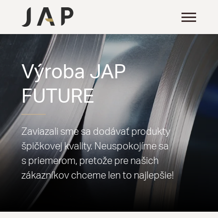
Výroba JAP
FUTURE
Zaviazali sme sa dodávať produkty
špičkovej kvality. Neuspokojíme sa
s priemerom, pretože pre našich
zákazníkov chceme len to najlepšie!