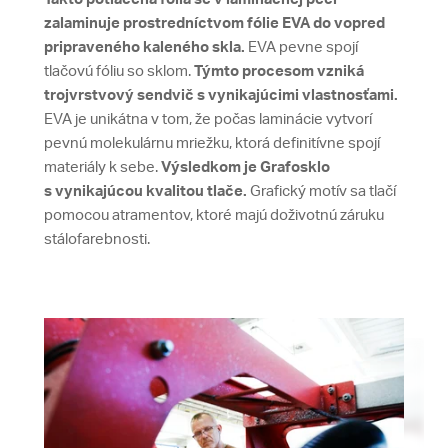
zalaminuje prostredníctvom fólie EVA do vopred
pripraveného kaleného skla.
EVA pevne spojí
tlačovú fóliu so sklom.
Týmto procesom vzniká
trojvrstvový sendvič s vynikajúcimi vlastnosťami.
EVA je unikátna v tom, že počas laminácie vytvorí
pevnú molekulárnu mriežku, ktorá definitívne spojí
materiály k sebe.
Výsledkom je Grafosklo
s vynikajúcou kvalitou tlače.
Grafický motív sa tlačí
pomocou atramentov, ktoré majú doživotnú záruku
stálofarebnosti.