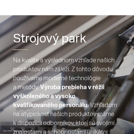
Strojový park
Na kvalite a výslednom vzhľade našich
produktov nám záleží. Z tohto dôvodu
používame moderné technológie
a metódy.
Výroba prebieha v réžii
vyškoleného a vysoko
kvalifikovaného personálu.
Vzhľadom
na atypickosť našich produktov máme
k dispozícii odborníkov, ktorí sú svojimi
znalosťami a schopnosťami unikátni