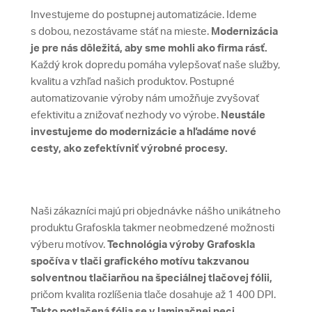
Investujeme do postupnej automatizácie. Ideme
s dobou, nezostávame stáť na mieste.
Modernizácia
je pre nás dôležitá, aby sme mohli ako firma rásť.
Každý krok dopredu pomáha vylepšovať naše služby,
kvalitu a vzhľad našich produktov. Postupné
automatizovanie výroby nám umožňuje zvyšovať
efektivitu a znižovať nezhody vo výrobe.
Neustále
investujeme do modernizácie a hľadáme nové
cesty, ako zefektívniť výrobné procesy.
Naši zákazníci majú pri objednávke nášho unikátneho
produktu Grafoskla takmer neobmedzené možnosti
výberu motívov.
Technológia výroby Grafoskla
spočíva v tlači grafického motívu takzvanou
solventnou tlačiarňou na špeciálnej tlačovej fólii,
pričom kvalita rozlíšenia tlače dosahuje až 1 400 DPI.
Takto potlačená fólia se v laminačnej peci