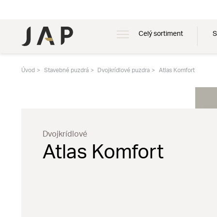
Celý sortiment
S
Úvod
Stavebné puzdrá
Dvojkrídlové puzdra
Atlas Komfort
Dvojkrídlové
Atlas Komfort