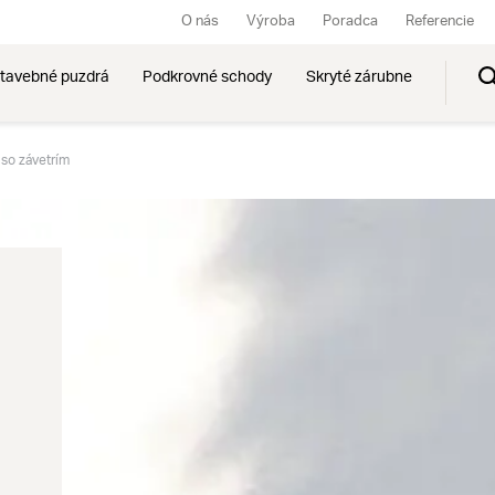
O nás
Výroba
Poradca
Referencie
tavebné puzdrá
Podkrovné schody
Skryté zárubne
 so závetrím