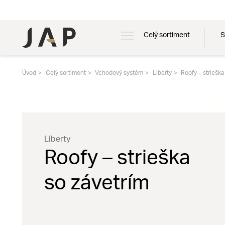
Celý sortiment
S
Úvod
Celý sortiment
Vchodový systém
Liberty
Roofy – strieška
Liberty
Roofy – strieška
so závetrím