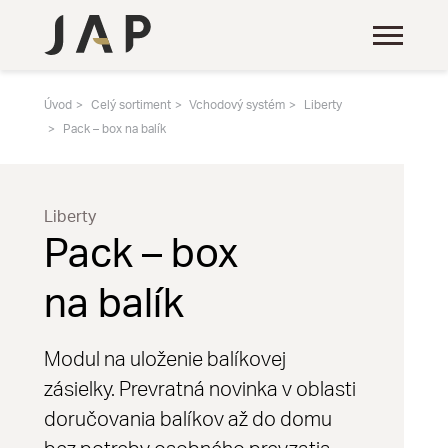
Úvod
Celý sortiment
Vchodový systém
Liberty
Pack – box na balík
Liberty
Pack – box
na balík
Modul na uloženie balíkovej
zásielky. Prevratná novinka v oblasti
doručovania balíkov až do domu