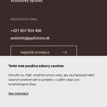
Vchodový systém
ZÁKAZNICKÁ LINKA
+421 907 954 486
asistent@japfuture.sk
Najbližší predajca
Tento web používa súbory cookies
Kliknutím na „Prijať“ umožníte tomuto webu, aby sa prispôsobil Vašim
osobným preferenciám a súhlasíte s využitím údajov pre
remarketingové účely.
Viac informácií