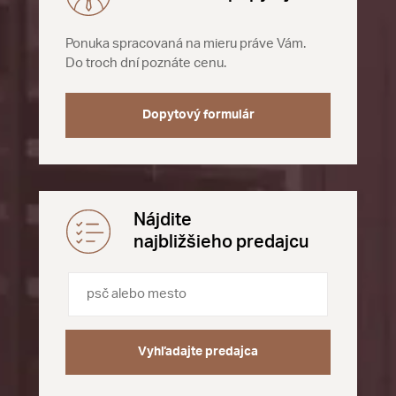
Ponuka spracovaná na mieru práve Vám.
Do troch dní poznáte cenu.
Dopytový formulár
Nájdite
najbližšieho predajcu
Vyhľadajte predajca