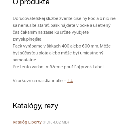
O produkte
Doručovateľskej službe zveríte číselný kód a o nič iné
sa nemusíte starať, balík nájdete v boxe a ušetrený
čas čakaním na zásielku určite využijete
zmysluplnejšie.
Pack vyrábame v šírkach 400 alebo 600 mm. Môže
byť súčasťou plota alebo môže byť umiestnený
samostatne.
Pre tento variant môžeme použiť aj prvok Label.
Vzorkovnica na stiahnutie –
TU.
Katalógy, rezy
Katalóg Liberty
(PDF, 4,82 MB)