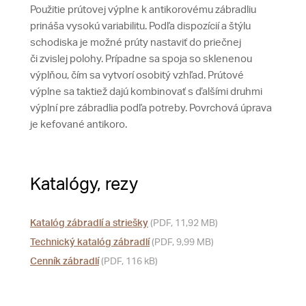
Použitie prútovej výplne k antikorovému zábradliu
prináša vysokú variabilitu. Podľa dispozícií a štýlu
schodiska je možné prúty nastaviť do priečnej
či zvislej polohy. Prípadne sa spoja so sklenenou
výplňou, čím sa vytvorí osobitý vzhľad. Prútové
výplne sa taktiež dajú kombinovať s ďalšími druhmi
výplní pre zábradlia podľa potreby. Povrchová úprava
je kefované antikoro.
Katalógy, rezy
Katalóg zábradlí a striešky
(PDF, 11,92 MB)
Technický katalóg zábradlí
(PDF, 9,99 MB)
Cenník zábradlí
(PDF, 116 kB)