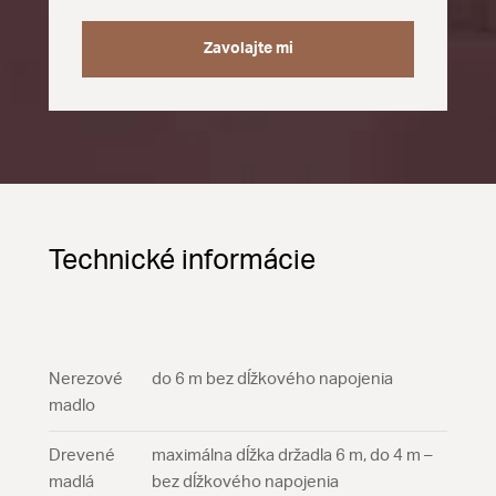
Zavolajte mi
Technické informácie
Nerezové
do 6 m bez dĺžkového napojenia
madlo
Drevené
maximálna dĺžka držadla 6 m, do 4 m –
madlá
bez dĺžkového napojenia