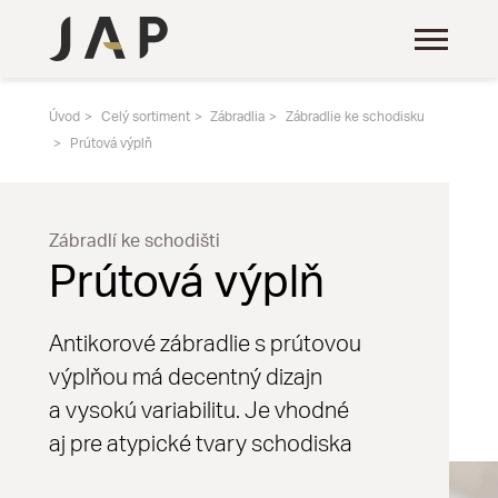
Úvod
Celý sortiment
Zábradlia
Zábradlie ke schodisku
Prútová výplň
Zábradlí ke schodišti
Prútová výplň
Antikorové zábradlie s prútovou
výplňou má decentný dizajn
a vysokú variabilitu. Je vhodné
aj pre atypické tvary schodiska