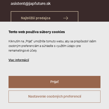
asistent@japfuture.sk
Najbližší predajca
Tento web používa súbory cookies
Kliknutím na „Prijať“ umožníte tomuto webu, aby sa prispôsobil Vašim
osobným preferenciám a súhlasíte s využitím údajov pre
remarketingové účely.
Viac informácií
Prijať
© 2026 JAP FUTURE s.r.o.
Zásady ochrany osobných údajov
Webdesign by
Studio 9
Nastavenie osobných preferencií