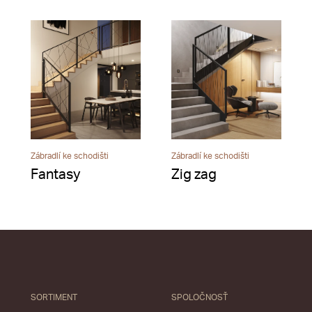
Zábradlí ke schodišti
Zábradlí ke schodišti
Fantasy
Zig zag
SORTIMENT
SPOLOČNOSŤ