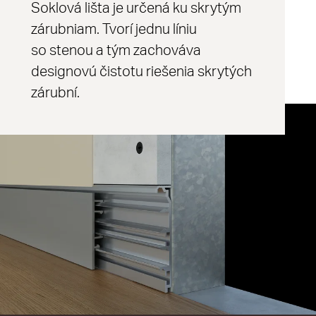
Soklová lišta je určená ku skrytým
zárubniam. Tvorí jednu líniu
so stenou a tým zachováva
designovú čistotu riešenia skrytých
zárubní.