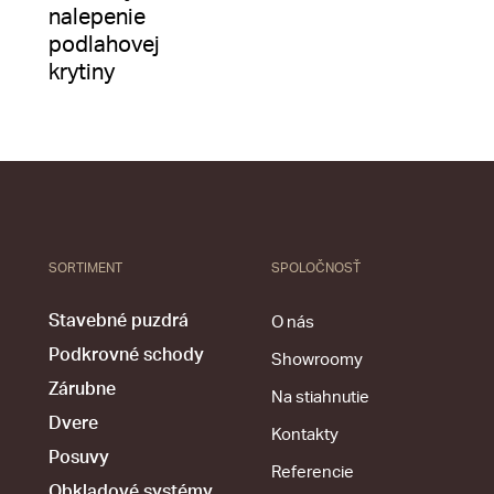
nalepenie
podlahovej
krytiny
SORTIMENT
SPOLOČNOSŤ
Stavebné puzdrá
O nás
Podkrovné schody
Showroomy
Zárubne
Na stiahnutie
Dvere
Kontakty
Posuvy
Referencie
Obkladové systémy