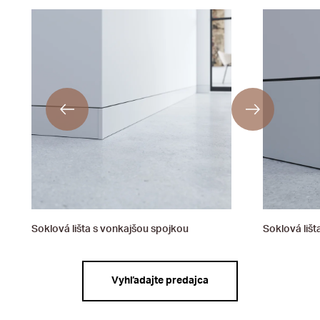
Soklová lišta s vonkajšou spojkou
Soklová lišt
Vyhľadajte predajca