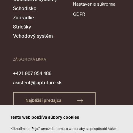
Nastavenie súkromia
Schodisko
GDPR
Zábradlie
Striešky
Vchodový systém
ZÁKAZNICKÁ LINKA
+421 907 954 486
asistent@japfuture.sk
Najbližší predajca
Tento web používa súbory cookies
Kliknutím na „Prijať“ umožníte tomuto webu, aby sa prispôsobil Vašim