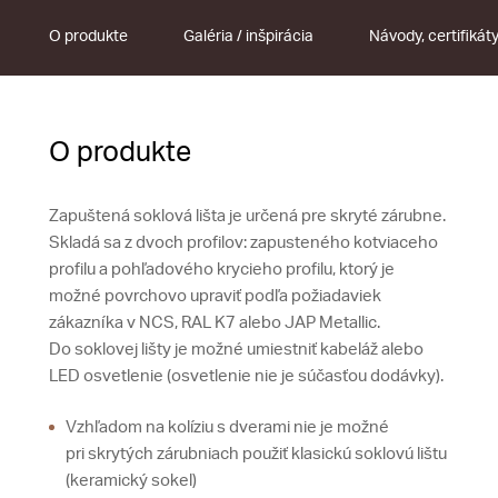
O produkte
Galéria / inšpirácia
Návody, certifikát
O produkte
Zapuštená soklová lišta je určená pre skryté zárubne.
Skladá sa z dvoch profilov: zapusteného kotviaceho
profilu a pohľadového krycieho profilu, ktorý je
možné povrchovo upraviť podľa požiadaviek
zákazníka v NCS, RAL K7 alebo JAP Metallic.
Do soklovej lišty je možné umiestniť kabeláž alebo
LED osvetlenie (osvetlenie nie je súčasťou dodávky).
Vzhľadom na kolíziu s dverami nie je možné
pri skrytých zárubniach použiť klasickú soklovú lištu
(keramický sokel)