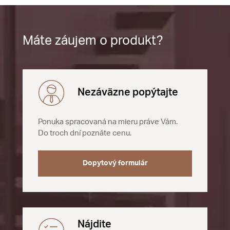
Máte záujem o produkt?
Nezáväzne popýtajte
Ponuka spracovaná na mieru práve Vám.
Do troch dní poznáte cenu.
Dopytový formulár
Nájdite