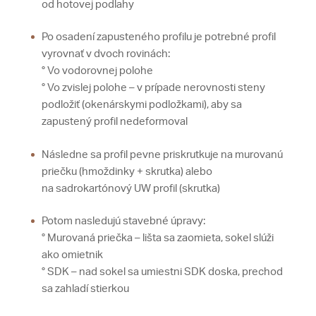
od hotovej podlahy
Po osadení zapusteného profilu je potrebné profil
vyrovnať v dvoch rovinách:
° Vo vodorovnej polohe
° Vo zvislej polohe – v prípade nerovnosti steny
podložiť (okenárskymi podložkami), aby sa
zapustený profil nedeformoval
Následne sa profil pevne priskrutkuje na murovanú
priečku (hmoždinky + skrutka) alebo
na sadrokartónový UW profil (skrutka)
Potom nasledujú stavebné úpravy:
° Murovaná priečka – lišta sa zaomieta, sokel slúži
ako omietnik
° SDK – nad sokel sa umiestni SDK doska, prechod
sa zahladí stierkou