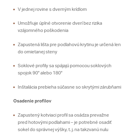
V jednej rovine s dverným krídlom
Umožňuje úplné otvorenie dverí bez rizika
vzájomného poškodenia
Zapustená lišta pre podlahovú krytinu je určená len
do omietanej steny
Soklové profily sa spájajú pomocou soklových
spojok 90° alebo 180°
Inštalácia prebieha súčasne so skrytými zárubňami
Osadenie profilov
Zapustený kotviaci profil sa osádza prevažne
pred hotovými podlahami – je potrebné osadiť
sokel do správnej výšky, t. j. na takzvanú nulu