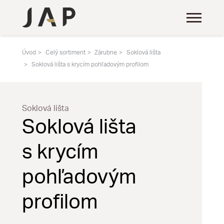
Úvod
Celý sortiment
Zárubne
Soklová lišta
Soklová lišta s krycím pohľadovým profilom
Soklová lišta
Soklová lišta
s krycím
pohľadovým
profilom