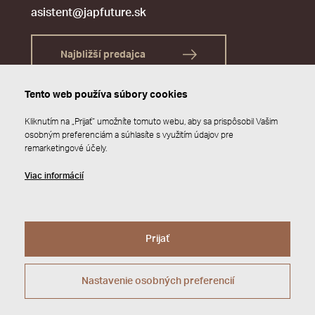
asistent@japfuture.sk
Najbližší predajca
Tento web používa súbory cookies
Kliknutím na „Prijať“ umožníte tomuto webu, aby sa prispôsobil Vašim
osobným preferenciám a súhlasíte s využitím údajov pre
remarketingové účely.
Viac informácií
Prijať
© 2026 JAP FUTURE s.r.o.
Zásady ochrany osobných údajov
Webdesign by
Studio 9
Nastavenie osobných preferencií