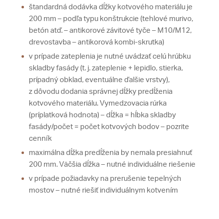
štandardná dodávka dĺžky kotvového materiálu je
200 mm – podľa typu konštrukcie (tehlové murivo,
betón atď. – antikorové závitové tyče – M10/M12,
drevostavba – antikorová kombi-skrutka)
v prípade zateplenia je nutné uvádzať celú hrúbku
skladby fasády (t. j. zateplenie + lepidlo, stierka,
prípadný obklad, eventuálne ďalšie vrstvy),
z dôvodu dodania správnej dĺžky predĺženia
kotvového materiálu. Vymedzovacia rúrka
(príplatková hodnota) – dĺžka = hĺbka skladby
fasády/počet = počet kotvových bodov – pozrite
cenník
maximálna dĺžka predĺženia by nemala presiahnuť
200 mm. Väčšia dĺžka – nutné individuálne riešenie
v prípade požiadavky na prerušenie tepelných
mostov – nutné riešiť individuálnym kotvením