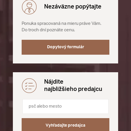
Nezáväzne popýtajte
Ponuka spracovaná na mieru práve Vám.
Do troch dní poznáte cenu.
Dopytový formulár
Nájdite
najbližšieho predajcu
Vyhľadajte predajca