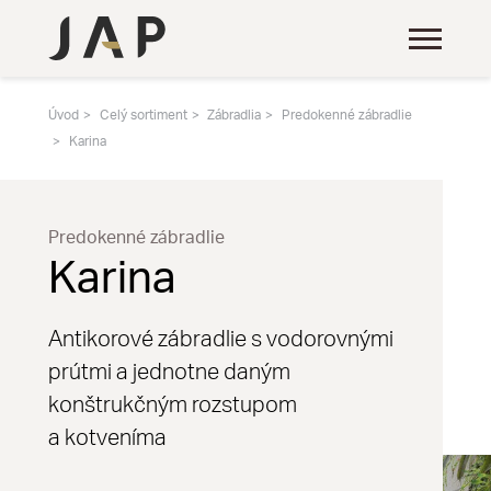
Úvod
Celý sortiment
Zábradlia
Predokenné zábradlie
Karina
Predokenné zábradlie
Karina
Antikorové zábradlie s vodorovnými
prútmi a jednotne daným
konštrukčným rozstupom
a kotveníma