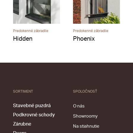
Predokenné zábradlie
Predokenné zábradlie
Hidden
Phoenix
SORTIMENT
SPOLOČNOSŤ
Stavebné puzdrá
O nás
Podkrovné schody
Showroomy
Zárubne
Na stiahnutie