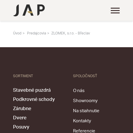
Úvod
Predajcovia
ZLOMEK, s.r.o. - Břeclav
SORTIMENT
SPOLOČNOSŤ
Stavebné puzdrá
O nás
Podkrovné schody
Showroomy
Zárubne
Na stiahnutie
Dvere
Kontakty
Posuvy
Referencie