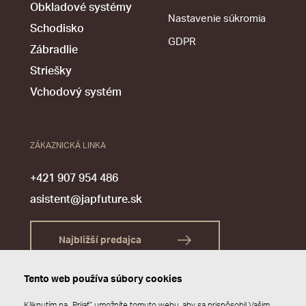
Obkladové systémy
Nastavenie súkromia
Schodisko
GDPR
Zábradlie
Striešky
Vchodový systém
ZÁKAZNICKÁ LINKA
+421 907 954 486
asistent@japfuture.sk
Najbližší predajca
Tento web používa súbory cookies
Kliknutím na „Prijať“ umožníte tomuto webu, aby sa prispôsobil Vašim