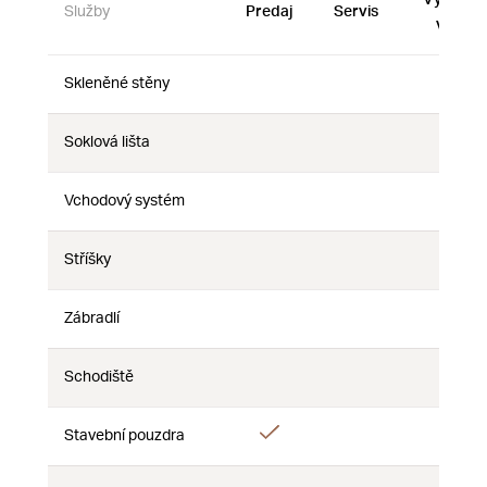
Služby
Predaj
Servis
vzorky
Skleněné stěny
Nie
Nie
Nie
Soklová lišta
Nie
Nie
Nie
Vchodový systém
Nie
Nie
Nie
Stříšky
Nie
Nie
Nie
Zábradlí
Nie
Nie
Nie
Schodiště
Nie
Nie
Nie
Áno
Stavební pouzdra
Nie
Nie