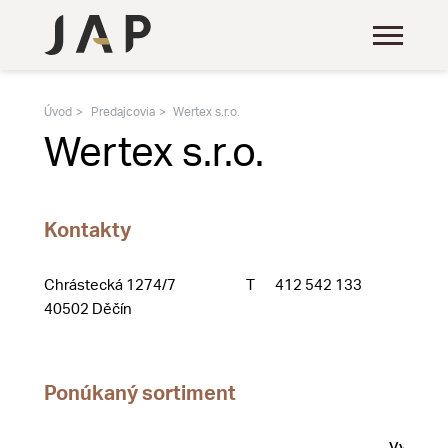
Úvod
Predajcovia
Wertex s.r.o.
Wertex s.r.o.
Kontakty
Chrástecká 1274/7
T
412 542 133
40502 Děčín
Ponúkaný sortiment
Vystave