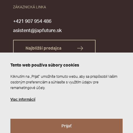
ZÁKAZNICKÁ LINKA
+421 907 954 486
asistent@japfuture.sk
Najbližší predajca
Tento web používa súbory cookies
Kliknutím na „Prijať“ umožníte tomuto webu, aby sa prispôsobil Vašim
osobným preferenciám a súhlasíte s využitím údajov pre
remarketingové účely.
Viac informácií
Prijať
© 2026 JAP FUTURE s.r.o.