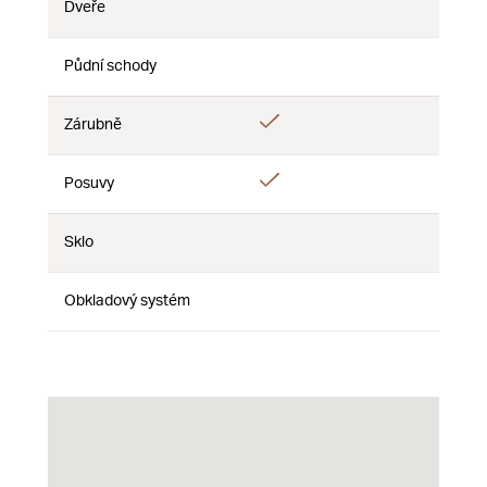
Dveře
Nie
Nie
Nie
Půdní schody
Nie
Nie
Nie
Áno
Zárubně
Nie
Nie
Áno
Posuvy
Nie
Nie
Sklo
Nie
Nie
Nie
Obkladový systém
Nie
Nie
Nie