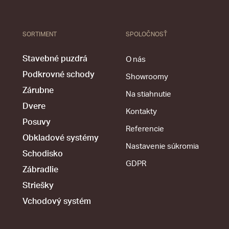
SORTIMENT
SPOLOČNOSŤ
Stavebné puzdrá
O nás
Podkrovné schody
Showroomy
Zárubne
Na stiahnutie
Dvere
Kontakty
Posuvy
Referencie
Obkladové systémy
Nastavenie súkromia
Schodisko
GDPR
Zábradlie
Striešky
Vchodový systém