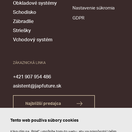
Obkladové systémy
Nastavenie súkromia
Schodisko
GDPR
Zábradlie
Striešky
Vchodový systém
ZÁKAZNICKÁ LINKA
+421 907 954 486
asistent@japfuture.sk
Najbližší predajca
Tento web používa súbory cookies
Kliknutím na „Prijať“ umožníte tomuto webu, aby sa prispôsobil Vašim