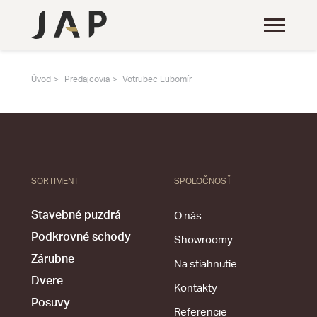
Úvod
Predajcovia
Votrubec Lubomír
SORTIMENT
SPOLOČNOSŤ
Stavebné puzdrá
O nás
Podkrovné schody
Showroomy
Zárubne
Na stiahnutie
Dvere
Kontakty
Posuvy
Referencie