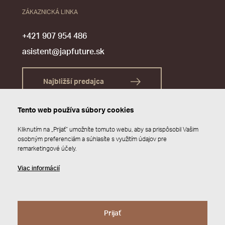
ZÁKAZNICKÁ LINKA
+421 907 954 486
asistent@japfuture.sk
Najbližší predajca
Tento web používa súbory cookies
Kliknutím na „Prijať“ umožníte tomuto webu, aby sa prispôsobil Vašim
osobným preferenciám a súhlasíte s využitím údajov pre
remarketingové účely.
Viac informácií
Prijať
© 2026 JAP FUTURE s.r.o.