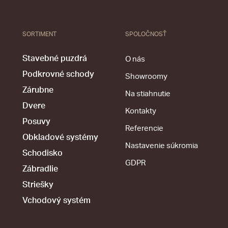
SORTIMENT
SPOLOČNOSŤ
Stavebné puzdrá
O nás
Podkrovné schody
Showroomy
Zárubne
Na stiahnutie
Dvere
Kontakty
Posuvy
Referencie
Obkladové systémy
Nastavenie súkromia
Schodisko
GDPR
Zábradlie
Striešky
Vchodový systém