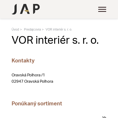
Úvod
Predajcovia
VOR interiér s. r. o.
VOR interiér s. r. o.
Kontakty
Oravská Polhora /1
02947 Oravská Polhora
Ponúkaný sortiment
Vystave