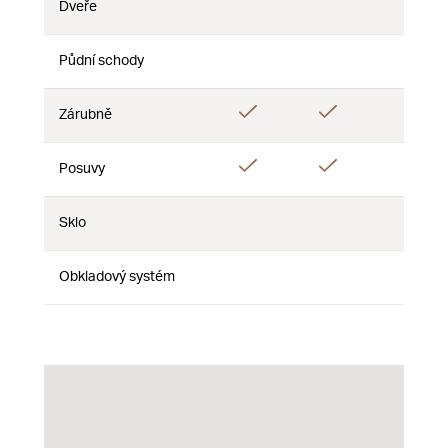
Dveře
Nie
Nie
Nie
Půdní schody
Nie
Nie
Nie
Áno
Áno
Zárubně
Nie
Áno
Áno
Posuvy
Nie
Sklo
Nie
Nie
Nie
Obkladový systém
Nie
Nie
Nie