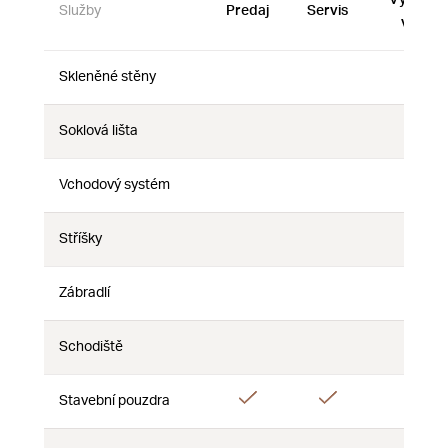
Služby
Predaj
Servis
vzorky
Skleněné stěny
Nie
Nie
Nie
Soklová lišta
Nie
Nie
Nie
Vchodový systém
Nie
Nie
Nie
Stříšky
Nie
Nie
Nie
Zábradlí
Nie
Nie
Nie
Schodiště
Nie
Nie
Nie
Áno
Áno
Stavební pouzdra
Nie