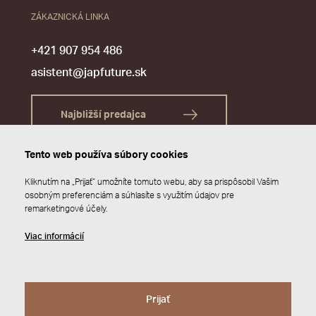
ZÁKAZNICKÁ LINKA
+421 907 954 486
asistent@japfuture.sk
Najbližší predajca
Tento web používa súbory cookies
Kliknutím na „Prijať“ umožníte tomuto webu, aby sa prispôsobil Vašim
osobným preferenciám a súhlasíte s využitím údajov pre
remarketingové účely.
Viac informácií
Prijať
© 2026 JAP FUTURE s.r.o.