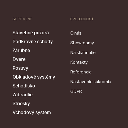
SORTIMENT
SPOLOČNOSŤ
Stavebné puzdrá
O nás
Podkrovné schody
Showroomy
Zárubne
Na stiahnutie
Dvere
Kontakty
Posuvy
Referencie
Obkladové systémy
Nastavenie súkromia
Schodisko
GDPR
Zábradlie
Striešky
Vchodový systém