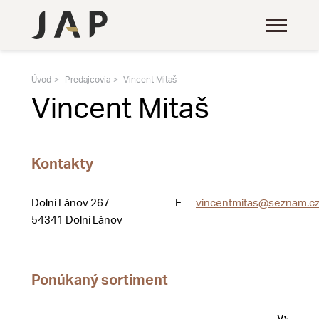
Úvod
Predajcovia
Vincent Mitaš
Vincent Mitaš
Kontakty
Dolní Lánov 267
E
vincentmitas@seznam.c
54341 Dolní Lánov
Ponúkaný sortiment
Vystave