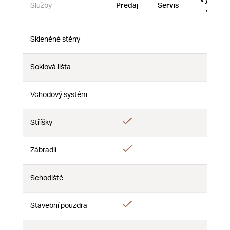
Služby
Predaj
Servis
vzorky
Skleněné stěny
Nie
Nie
Nie
Soklová lišta
Nie
Nie
Nie
Vchodový systém
Nie
Nie
Nie
Áno
Stříšky
Nie
Nie
Áno
Zábradlí
Nie
Nie
Schodiště
Nie
Nie
Nie
Áno
Stavební pouzdra
Nie
Nie