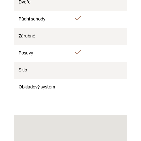
Dveře
Nie
Nie
Nie
Áno
Půdní schody
Nie
Nie
Zárubně
Nie
Nie
Nie
Áno
Posuvy
Nie
Nie
Sklo
Nie
Nie
Nie
Obkladový systém
Nie
Nie
Nie