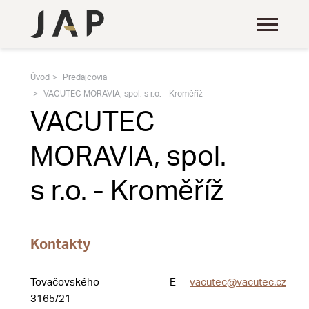
Úvod
Predajcovia
VACUTEC MORAVIA, spol. s r.o. - Kroměříž
VACUTEC
MORAVIA, spol.
s r.o. - Kroměříž
Kontakty
Tovačovského
E
vacutec@vacutec.cz
3165/21