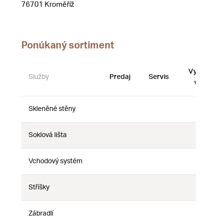
76701 Kroměříž
Ponúkaný sortiment
Vystave
Služby
Predaj
Servis
vzorky
Skleněné stěny
Nie
Nie
Nie
Soklová lišta
Nie
Nie
Nie
Vchodový systém
Nie
Nie
Nie
Stříšky
Nie
Nie
Nie
Zábradlí