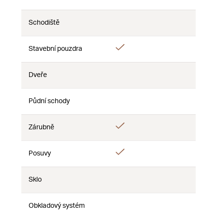
Nie
Nie
Nie
Schodiště
Nie
Nie
Nie
Áno
Stavební pouzdra
Nie
Nie
Dveře
Nie
Nie
Nie
Půdní schody
Nie
Nie
Nie
Áno
Zárubně
Nie
Nie
Áno
Posuvy
Nie
Nie
Sklo
Nie
Nie
Nie
Obkladový systém
Nie
Nie
Nie