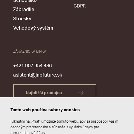
Schodisko
GDPR
Zábradlie
Striešky
Vchodový systém
ZÁKAZNICKÁ LINKA
+421 907 954 486
asistent@japfuture.sk
Najbližší predajca
Tento web používa súbory cookies
Kliknutím na „Prijať“ umožníte tomuto webu, aby sa prispôsobil Vašim
osobným preferenciám a súhlasíte s využitím údajov pre
remarketingové účely.