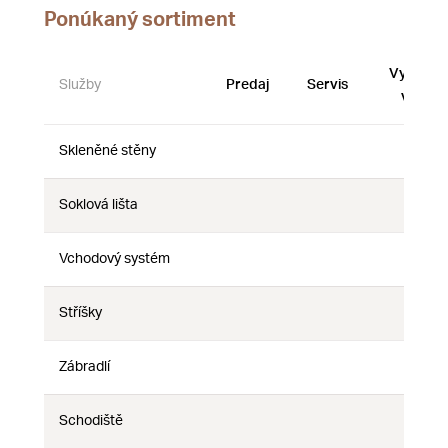
Ponúkaný sortiment
Vystave
Služby
Predaj
Servis
vzorky
Skleněné stěny
Nie
Nie
Nie
Soklová lišta
Nie
Nie
Nie
Vchodový systém
Nie
Nie
Nie
Stříšky
Nie
Nie
Nie
Zábradlí
Nie
Nie
Nie
Schodiště
Nie
Nie
Nie