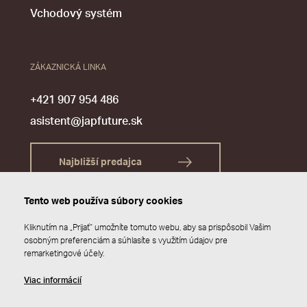
Vchodový systém
ZÁKAZNICKÁ LINKA
+421 907 954 486
asistent@japfuture.sk
Najbližší predajca
Tento web používa súbory cookies
Kliknutím na „Prijať“ umožníte tomuto webu, aby sa prispôsobil Vašim
osobným preferenciám a súhlasíte s využitím údajov pre
remarketingové účely.
Viac informácií