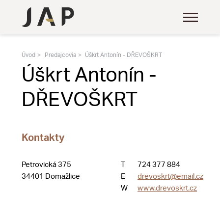
Úvod
Predajcovia
Úškrt Antonín - DŘEVOŠKRT
Úškrt Antonín -
DŘEVOŠKRT
Kontakty
Petrovická 375
T
724 377 884
34401 Domažlice
E
drevoskrt@email.cz
W
www.drevoskrt.cz