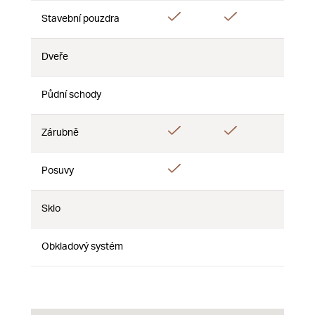
Áno
Áno
Stavební pouzdra
Nie
Dveře
Nie
Nie
Nie
Půdní schody
Nie
Nie
Nie
Áno
Áno
Zárubně
Nie
Áno
Posuvy
Nie
Nie
Sklo
Nie
Nie
Nie
Obkladový systém
Nie
Nie
Nie