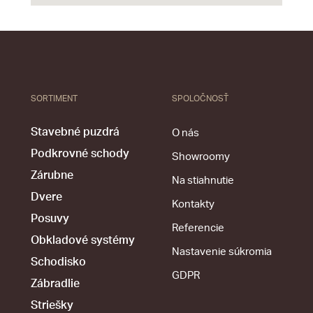
SORTIMENT
SPOLOČNOSŤ
Stavebné puzdrá
O nás
Podkrovné schody
Showroomy
Zárubne
Na stiahnutie
Dvere
Kontakty
Posuvy
Referencie
Obkladové systémy
Nastavenie súkromia
Schodisko
GDPR
Zábradlie
Striešky