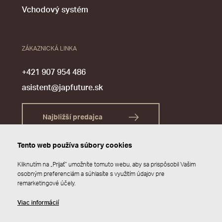
Vchodový systém
ZÁKAZNICKÁ LINKA
+421 907 954 486
asistent@japfuture.sk
Najbližší predajca
Tento web používa súbory cookies
Kliknutím na „Prijať“ umožníte tomuto webu, aby sa prispôsobil Vašim
osobným preferenciám a súhlasíte s využitím údajov pre
remarketingové účely.
Viac informácií