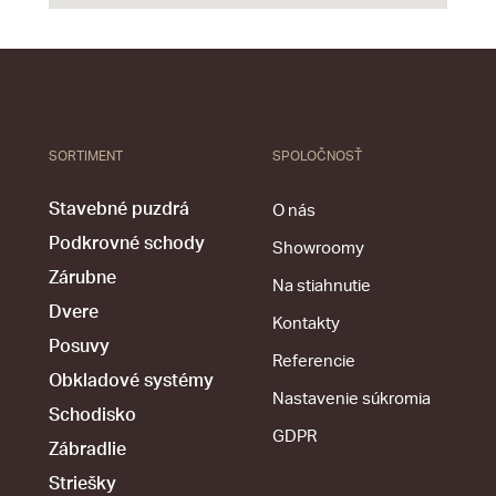
SORTIMENT
SPOLOČNOSŤ
Stavebné puzdrá
O nás
Podkrovné schody
Showroomy
Zárubne
Na stiahnutie
Dvere
Kontakty
Posuvy
Referencie
Obkladové systémy
Nastavenie súkromia
Schodisko
GDPR
Zábradlie
Striešky