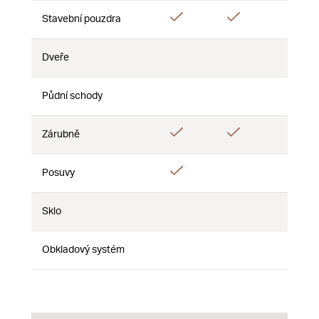
Áno
Áno
Stavební pouzdra
Nie
Dveře
Nie
Nie
Nie
Půdní schody
Nie
Nie
Nie
Áno
Áno
Zárubně
Nie
Áno
Posuvy
Nie
Nie
Sklo
Nie
Nie
Nie
Obkladový systém
Nie
Nie
Nie