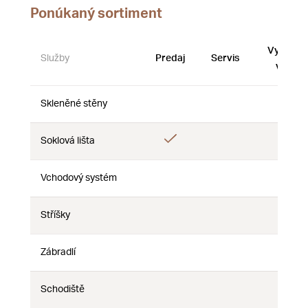
Ponúkaný sortiment
Vystave
Služby
Predaj
Servis
vzorky
Skleněné stěny
Nie
Nie
Nie
Áno
Soklová lišta
Nie
Nie
Vchodový systém
Nie
Nie
Nie
Stříšky
Nie
Nie
Nie
Zábradlí
Nie
Nie
Nie
Schodiště
Nie
Nie
Nie