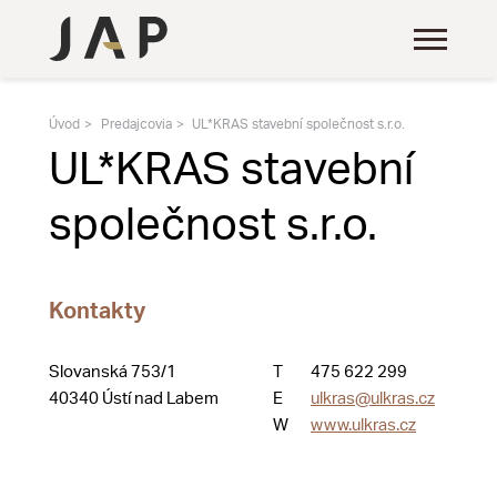
Úvod
Predajcovia
UL*KRAS stavební společnost s.r.o.
UL*KRAS stavební
společnost s.r.o.
Kontakty
Slovanská 753/1
T
475 622 299
40340 Ústí nad Labem
E
ulkras@ulkras.cz
W
www.ulkras.cz