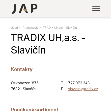
Úvod
Predajcovia
TRADIX UH,a.s. - Slavičín
TRADIX UH,a.s. -
Slavičín
Kontakty
Osvobození 875
T
727 972 243
76321 Slavičín
E
slavicin@tradix.cz
Ponúkaný sortiment