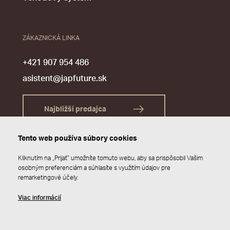
ZÁKAZNICKÁ LINKA
+421 907 954 486
asistent@japfuture.sk
Najbližší predajca
Tento web používa súbory cookies
Kliknutím na „Prijať“ umožníte tomuto webu, aby sa prispôsobil Vašim
osobným preferenciám a súhlasíte s využitím údajov pre
remarketingové účely.
Viac informácií