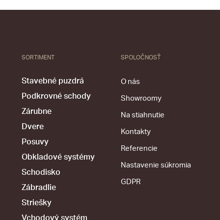
SORTIMENT
SPOLOČNOSŤ
Stavebné puzdrá
O nás
Podkrovné schody
Showroomy
Zárubne
Na stiahnutie
Dvere
Kontakty
Posuvy
Referencie
Obkladové systémy
Nastavenie súkromia
Schodisko
GDPR
Zábradlie
Striešky
Vchodový systém