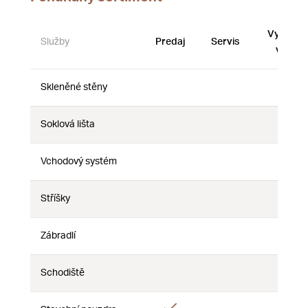
Vystave
Služby
Predaj
Servis
vzorky
Skleněné stěny
Nie
Nie
Nie
Soklová lišta
Nie
Nie
Nie
Vchodový systém
Nie
Nie
Nie
Stříšky
Nie
Nie
Nie
Zábradlí
Nie
Nie
Nie
Schodiště
Nie
Nie
Nie