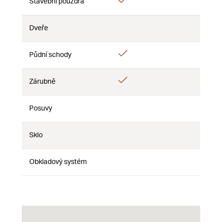
Áno
Stavební pouzdra
Nie
Nie
Dveře
Nie
Nie
Nie
Áno
Půdní schody
Nie
Nie
Áno
Zárubně
Nie
Nie
Posuvy
Nie
Nie
Nie
Sklo
Nie
Nie
Nie
Obkladový systém
Nie
Nie
Nie