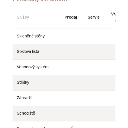
Vystave
Služby
Predaj
Servis
vzorky
Skleněné stěny
Nie
Nie
Nie
Soklová lišta
Nie
Nie
Nie
Vchodový systém
Nie
Nie
Nie
Stříšky
Nie
Nie
Nie
Zábradlí
Nie
Nie
Nie
Schodiště
Nie
Nie
Nie