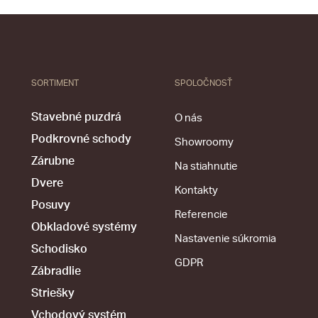
SORTIMENT
SPOLOČNOSŤ
Stavebné puzdrá
O nás
Podkrovné schody
Showroomy
Zárubne
Na stiahnutie
Dvere
Kontakty
Posuvy
Referencie
Obkladové systémy
Nastavenie súkromia
Schodisko
GDPR
Zábradlie
Striešky
Vchodový systém