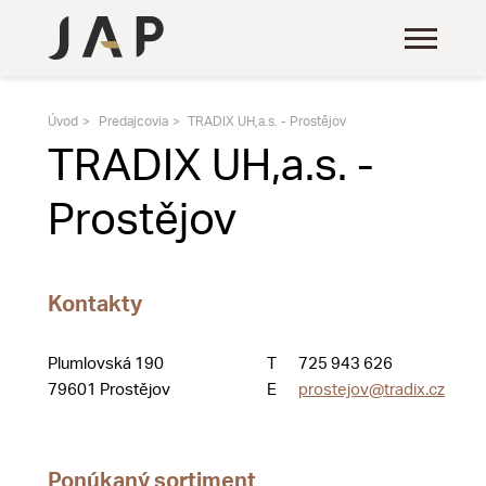
Úvod
Predajcovia
TRADIX UH,a.s. - Prostějov
TRADIX UH,a.s. -
Prostějov
Kontakty
Plumlovská 190
T
725 943 626
79601 Prostějov
E
prostejov@tradix.cz
Ponúkaný sortiment