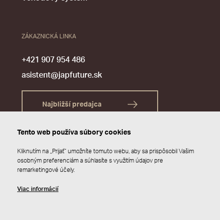
ZÁKAZNICKÁ LINKA
+421 907 954 486
asistent@japfuture.sk
Najbližší predajca
Tento web používa súbory cookies
Kliknutím na „Prijať“ umožníte tomuto webu, aby sa prispôsobil Vašim
osobným preferenciám a súhlasíte s využitím údajov pre
remarketingové účely.
Viac informácií