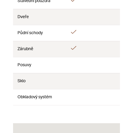
Áno
Stavební pouzdra
Nie
Nie
Dveře
Nie
Nie
Nie
Áno
Půdní schody
Nie
Nie
Áno
Zárubně
Nie
Nie
Posuvy
Nie
Nie
Nie
Sklo
Nie
Nie
Nie
Obkladový systém
Nie
Nie
Nie