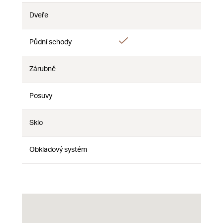
Dveře
Nie
Nie
Nie
Áno
Půdní schody
Nie
Nie
Zárubně
Nie
Nie
Nie
Posuvy
Nie
Nie
Nie
Sklo
Nie
Nie
Nie
Obkladový systém
Nie
Nie
Nie