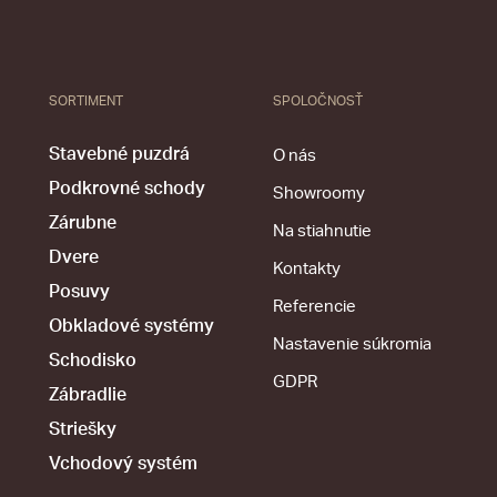
SORTIMENT
SPOLOČNOSŤ
Stavebné puzdrá
O nás
Podkrovné schody
Showroomy
Zárubne
Na stiahnutie
Dvere
Kontakty
Posuvy
Referencie
Obkladové systémy
Nastavenie súkromia
Schodisko
GDPR
Zábradlie
Striešky
Vchodový systém