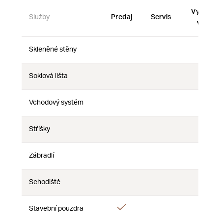
Vystave
Služby
Predaj
Servis
vzorky
Skleněné stěny
Nie
Nie
Nie
Soklová lišta
Nie
Nie
Nie
Vchodový systém
Nie
Nie
Nie
Stříšky
Nie
Nie
Nie
Zábradlí
Nie
Nie
Nie
Schodiště
Nie
Nie
Nie
Áno
Stavební pouzdra
Nie
Nie