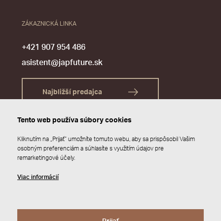
ZÁKAZNICKÁ LINKA
+421 907 954 486
asistent@japfuture.sk
Najbližší predajca
Tento web používa súbory cookies
Kliknutím na „Prijať“ umožníte tomuto webu, aby sa prispôsobil Vašim
osobným preferenciám a súhlasíte s využitím údajov pre
remarketingové účely.
Viac informácií