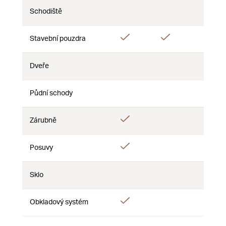
Schodiště
Nie
Nie
Nie
Áno
Áno
Stavební pouzdra
Nie
Dveře
Nie
Nie
Nie
Půdní schody
Nie
Nie
Nie
Áno
Zárubně
Nie
Nie
Áno
Posuvy
Nie
Nie
Sklo
Nie
Nie
Nie
Áno
Obkladový systém
Nie
Nie