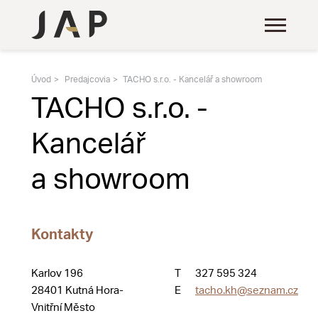
Úvod
Predajcovia
TACHO s.r.o. - Kancelář a showroom
TACHO s.r.o. -
Kancelář
a showroom
Kontakty
Karlov 196
T
327 595 324
28401 Kutná Hora-
E
tacho.kh@seznam.cz
Vnitřní Město