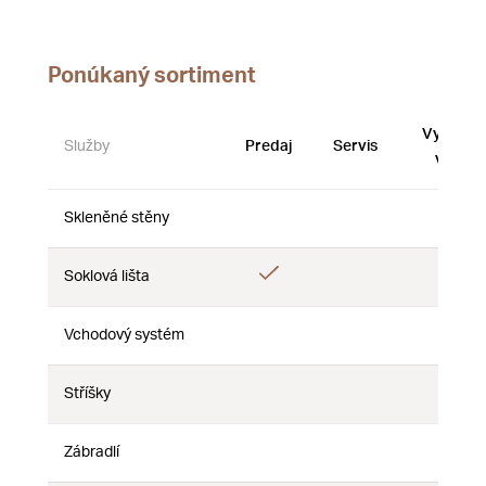
Ponúkaný sortiment
Vystave
Služby
Predaj
Servis
vzorky
Skleněné stěny
Nie
Nie
Nie
Áno
Soklová lišta
Nie
Nie
Vchodový systém
Nie
Nie
Nie
Stříšky
Nie
Nie
Nie
Zábradlí
Nie
Nie
Nie