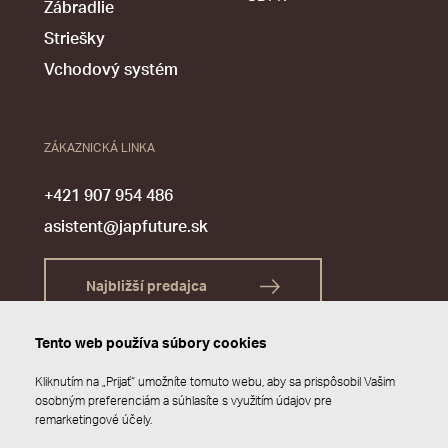
Zábradlie
Striešky
Vchodový systém
ZÁKAZNICKÁ LINKA
+421 907 954 486
asistent@japfuture.sk
Najbližší predajca
Tento web používa súbory cookies
Kliknutím na „Prijať“ umožníte tomuto webu, aby sa prispôsobil Vašim
osobným preferenciám a súhlasíte s využitím údajov pre
remarketingové účely.