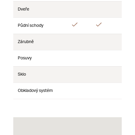
Dveře
Nie
Nie
Nie
Áno
Áno
Půdní schody
Nie
Zárubně
Nie
Nie
Nie
Posuvy
Nie
Nie
Nie
Sklo
Nie
Nie
Nie
Obkladový systém
Nie
Nie
Nie