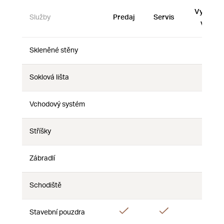
Vystave
Služby
Predaj
Servis
vzorky
Skleněné stěny
Nie
Nie
Nie
Soklová lišta
Nie
Nie
Nie
Vchodový systém
Nie
Nie
Nie
Stříšky
Nie
Nie
Nie
Zábradlí
Nie
Nie
Nie
Schodiště
Nie
Nie
Nie
Áno
Áno
Stavební pouzdra
Nie