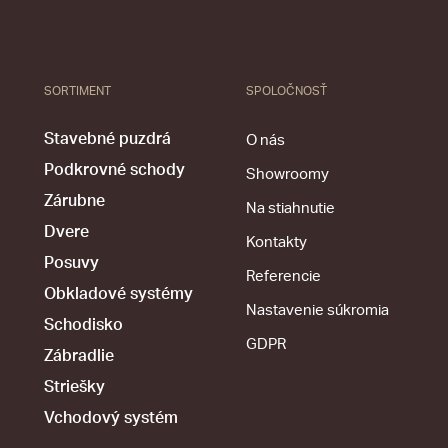
SORTIMENT
SPOLOČNOSŤ
Stavebné puzdrá
O nás
Podkrovné schody
Showroomy
Zárubne
Na stiahnutie
Dvere
Kontakty
Posuvy
Referencie
Obkladové systémy
Nastavenie súkromia
Schodisko
GDPR
Zábradlie
Striešky
Vchodový systém