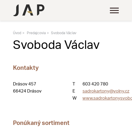
Úvod
Predajcovia
Svoboda Václav
Svoboda Václav
Kontakty
Drásov 457
T
603 420 780
66424 Drásov
E
sadrokartony@volny.cz
W
www.sadrokartonysvob
Ponúkaný sortiment