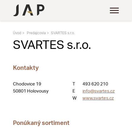
Úvod
Predajcovia
SVARTES s.r.o.
SVARTES s.r.o.
Kontakty
Chodovice 19
T
493 620 210
50801 Holovousy
E
info@svartes.cz
W
www.svartes.cz
Ponúkaný sortiment