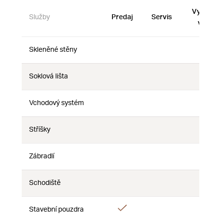
Vystave
Služby
Predaj
Servis
vzorky
Skleněné stěny
Nie
Nie
Nie
Soklová lišta
Nie
Nie
Nie
Vchodový systém
Nie
Nie
Nie
Stříšky
Nie
Nie
Nie
Zábradlí
Nie
Nie
Nie
Schodiště
Nie
Nie
Nie
Áno
Stavební pouzdra
Nie
Nie