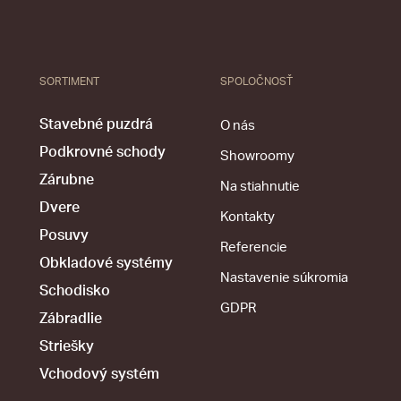
SORTIMENT
SPOLOČNOSŤ
Stavebné puzdrá
O nás
Podkrovné schody
Showroomy
Zárubne
Na stiahnutie
Dvere
Kontakty
Posuvy
Referencie
Obkladové systémy
Nastavenie súkromia
Schodisko
GDPR
Zábradlie
Striešky
Vchodový systém