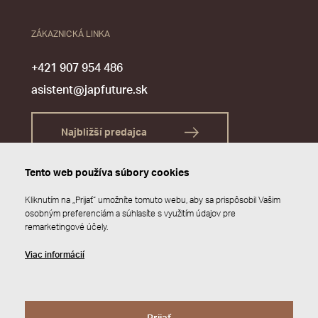
ZÁKAZNICKÁ LINKA
+421 907 954 486
asistent@japfuture.sk
Najbližší predajca
Tento web používa súbory cookies
Kliknutím na „Prijať“ umožníte tomuto webu, aby sa prispôsobil Vašim
osobným preferenciám a súhlasíte s využitím údajov pre
remarketingové účely.
Viac informácií