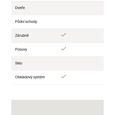
Dveře
Nie
Nie
Nie
Půdní schody
Nie
Nie
Nie
Áno
Zárubně
Nie
Nie
Áno
Posuvy
Nie
Nie
Sklo
Nie
Nie
Nie
Áno
Obkladový systém
Nie
Nie