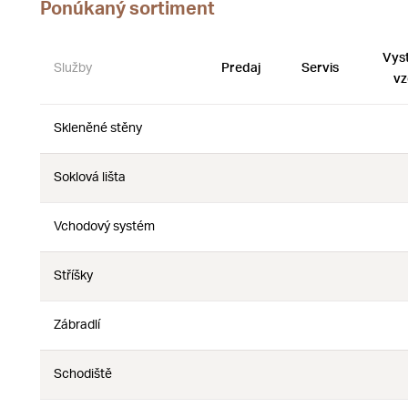
Ponúkaný sortiment
Vys
Služby
Predaj
Servis
vz
Skleněné stěny
Nie
Nie
Soklová lišta
Nie
Nie
Vchodový systém
Nie
Nie
Stříšky
Nie
Nie
Zábradlí
Nie
Nie
Schodiště
Nie
Nie