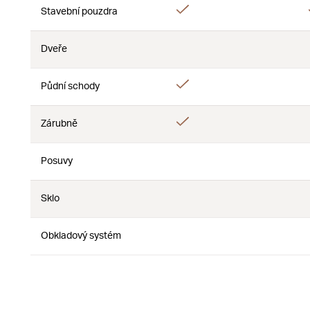
Áno
Stavební pouzdra
Nie
Dveře
Nie
Nie
Áno
Půdní schody
Nie
Áno
Zárubně
Nie
Posuvy
Nie
Nie
Sklo
Nie
Nie
Obkladový systém
Nie
Nie