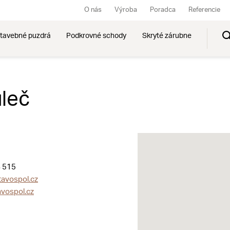
O nás
Výroba
Poradca
Referencie
tavebné puzdrá
Podkrovné schody
Skryté zárubne
uleč
 515
tavospol.cz
vospol.cz