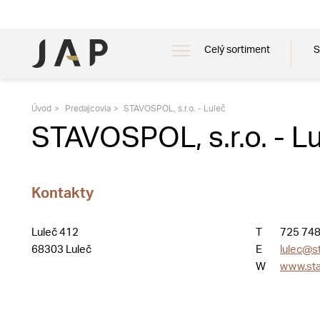
Celý sortiment
S
Úvod
Predajcovia
STAVOSPOL, s.r.o. - Luleč
STAVOSPOL, s.r.o. - L
Kontakty
Luleč 412
T
725 748
68303 Luleč
E
lulec@s
W
www.sta