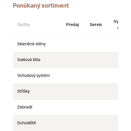
Ponúkaný sortiment
Vystave
Služby
Predaj
Servis
vzorky
Skleněné stěny
Nie
Nie
Nie
Soklová lišta
Nie
Nie
Nie
Vchodový systém
Nie
Nie
Nie
Stříšky
Nie
Nie
Nie
Zábradlí
Nie
Nie
Nie
Schodiště
Nie
Nie
Nie