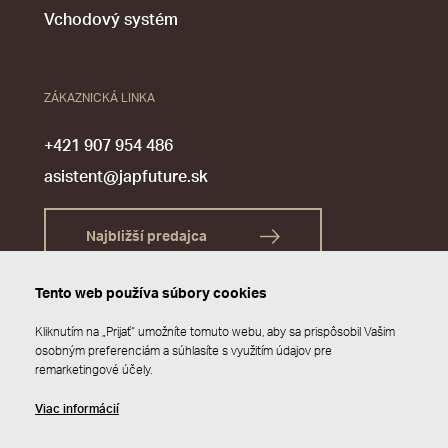
Vchodový systém
ZÁKAZNICKÁ LINKA
+421 907 954 486
asistent@japfuture.sk
Najbližší predajca
Tento web používa súbory cookies
Kliknutím na „Prijať“ umožníte tomuto webu, aby sa prispôsobil Vašim
osobným preferenciám a súhlasíte s využitím údajov pre
remarketingové účely.
Viac informácií