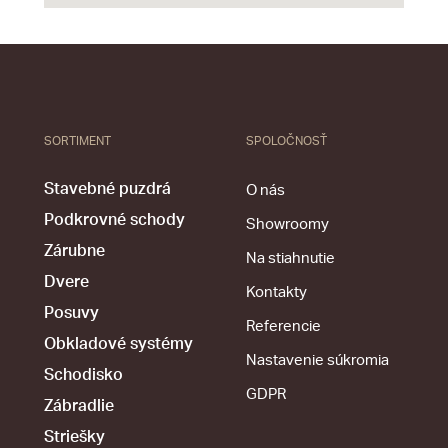
SORTIMENT
SPOLOČNOSŤ
Stavebné puzdrá
O nás
Podkrovné schody
Showroomy
Zárubne
Na stiahnutie
Dvere
Kontakty
Posuvy
Referencie
Obkladové systémy
Nastavenie súkromia
Schodisko
GDPR
Zábradlie
Striešky