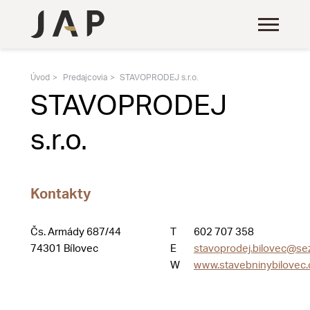
Úvod
Predajcovia
STAVOPRODEJ s.r.o.
STAVOPRODEJ
s.r.o.
Kontakty
Čs. Armády 687/44
T
602 707 358
74301 Bílovec
E
stavoprodej.bilovec@se
W
www.stavebninybilovec.