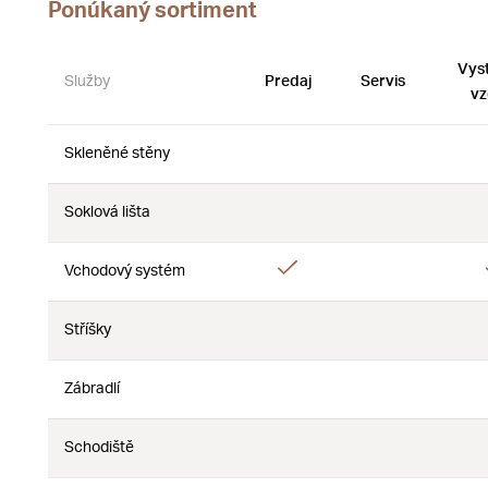
Ponúkaný sortiment
Vys
Služby
Predaj
Servis
vz
Skleněné stěny
Nie
Nie
Soklová lišta
Nie
Nie
Áno
Vchodový systém
Nie
Stříšky
Nie
Nie
Zábradlí
Nie
Nie
Schodiště
Nie
Nie