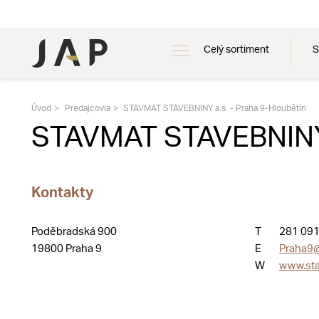
Celý sortiment
S
Úvod
Predajcovia
STAVMAT STAVEBNINY a.s. - Praha 9-Hloubětín
STAVMAT STAVEBNINY a
Kontakty
Poděbradská 900
T
281 091
19800 Praha 9
E
Praha9@
W
www.sta