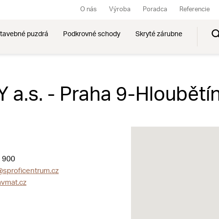
O nás
Výroba
Poradca
Referencie
tavebné puzdrá
Podkrovné schody
Skryté zárubne
.s. - Praha 9-Hloubětí
 900
sproficentrum.cz
vmat.cz