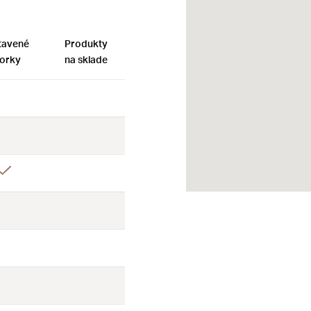
tavené
Produkty
orky
na sklade
Nie
Nie
Nie
Nie
Áno
Nie
Nie
Nie
Nie
Nie
Nie
Nie