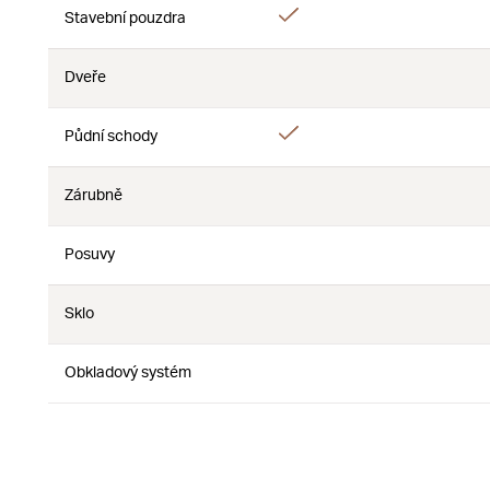
Áno
Stavební pouzdra
Nie
Dveře
Nie
Nie
Áno
Půdní schody
Nie
Zárubně
Nie
Nie
Posuvy
Nie
Nie
Sklo
Nie
Nie
Obkladový systém
Nie
Nie