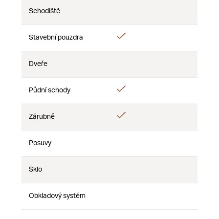
Schodiště
Nie
Nie
Nie
Áno
Stavební pouzdra
Nie
Nie
Dveře
Nie
Nie
Nie
Áno
Půdní schody
Nie
Nie
Áno
Zárubně
Nie
Nie
Posuvy
Nie
Nie
Nie
Sklo
Nie
Nie
Nie
Obkladový systém
Nie
Nie
Nie