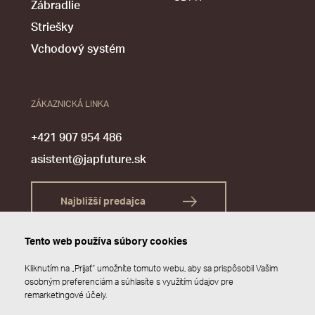
Zábradlie
Striešky
Vchodový systém
ZÁKAZNICKÁ LINKA
+421 907 954 486
asistent@japfuture.sk
Najbližší predajca
Tento web používa súbory cookies
Kliknutím na „Prijať“ umožníte tomuto webu, aby sa prispôsobil Vašim
osobným preferenciám a súhlasíte s využitím údajov pre
remarketingové účely.