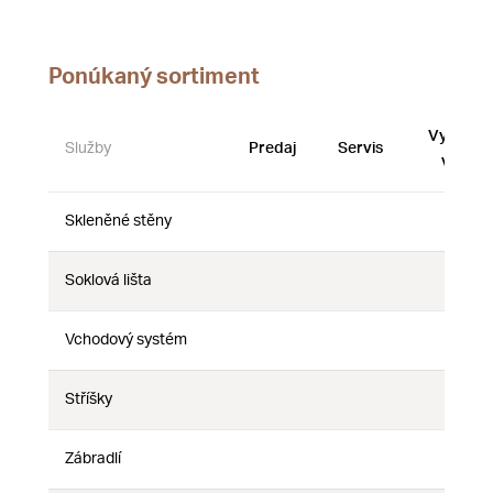
Ponúkaný sortiment
Vystave
Služby
Predaj
Servis
vzorky
Skleněné stěny
Nie
Nie
Nie
Soklová lišta
Nie
Nie
Nie
Vchodový systém
Nie
Nie
Nie
Stříšky
Nie
Nie
Nie
Zábradlí
Nie
Nie
Nie