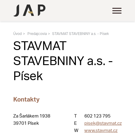
Úvod
Predajcovia
STAVMAT STAVEBNINY a.s. - Písek
STAVMAT
STAVEBNINY a.s. -
Písek
Kontakty
Za Šarlákem 1938
T
602 123 795
39701 Písek
E
pisek@stavmat.cz
W
www.stavmat.cz