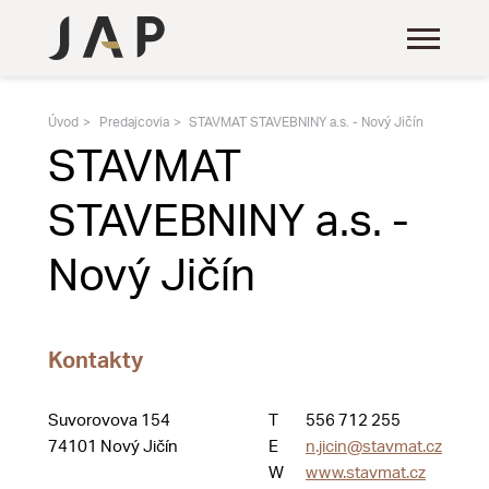
Úvod
Predajcovia
STAVMAT STAVEBNINY a.s. - Nový Jičín
STAVMAT
STAVEBNINY a.s. -
Nový Jičín
Kontakty
Suvorovova 154
T
556 712 255
74101 Nový Jičín
E
n.jicin@stavmat.cz
W
www.stavmat.cz