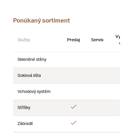
Ponúkaný sortiment
Vystave
Služby
Predaj
Servis
vzorky
Skleněné stěny
Nie
Nie
Nie
Soklová lišta
Nie
Nie
Nie
Vchodový systém
Nie
Nie
Nie
Áno
Stříšky
Nie
Nie
Áno
Zábradlí
Nie
Nie