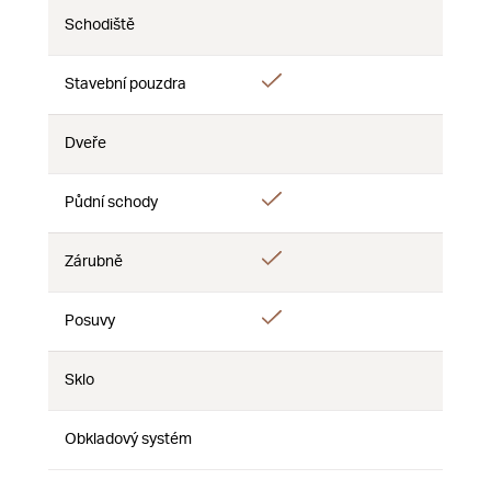
Schodiště
Nie
Nie
Nie
Áno
Stavební pouzdra
Nie
Nie
Dveře
Nie
Nie
Nie
Áno
Půdní schody
Nie
Nie
Áno
Zárubně
Nie
Nie
Áno
Posuvy
Nie
Nie
Sklo
Nie
Nie
Nie
Obkladový systém
Nie
Nie
Nie