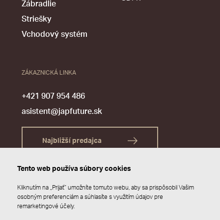
Zábradlie
Striešky
Vchodový systém
ZÁKAZNICKÁ LINKA
+421 907 954 486
asistent@japfuture.sk
Najbližší predajca
Tento web používa súbory cookies
Kliknutím na „Prijať“ umožníte tomuto webu, aby sa prispôsobil Vašim
osobným preferenciám a súhlasíte s využitím údajov pre
remarketingové účely.