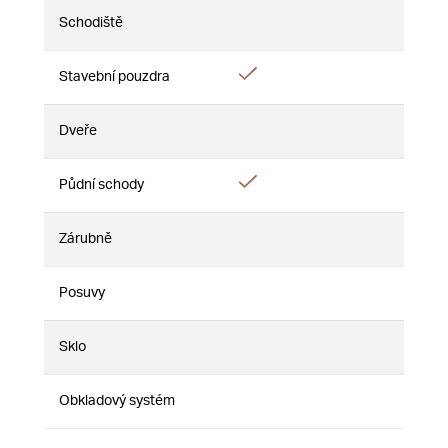
Schodiště
Nie
Nie
Nie
Áno
Stavební pouzdra
Nie
Nie
Dveře
Nie
Nie
Nie
Áno
Půdní schody
Nie
Nie
Zárubně
Nie
Nie
Nie
Posuvy
Nie
Nie
Nie
Sklo
Nie
Nie
Nie
Obkladový systém
Nie
Nie
Nie