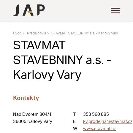
Úvod
Predajcovia
STAVMAT STAVEBNINY a.s. - Karlovy Vary
STAVMAT
STAVEBNINY a.s. -
Karlovy Vary
Kontakty
Nad Dvorem 804/1
T
353 560 885
36005 Karlovy Vary
E
kv.prodejna@stavmat.cz
W
www.stavmat.cz