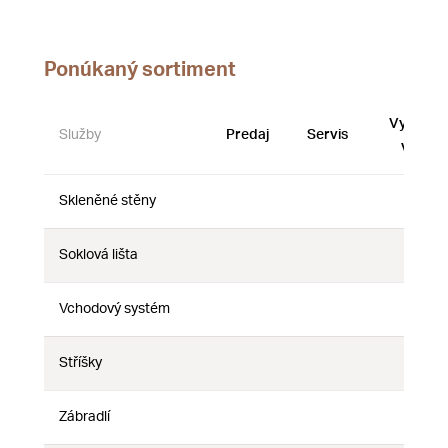
Ponúkaný sortiment
Vystave
Služby
Predaj
Servis
vzorky
Skleněné stěny
Nie
Nie
Nie
Soklová lišta
Nie
Nie
Nie
Vchodový systém
Nie
Nie
Nie
Stříšky
Nie
Nie
Nie
Zábradlí
Nie
Nie
Nie