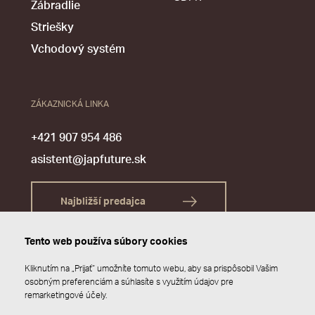
Zábradlie
Striešky
Vchodový systém
ZÁKAZNICKÁ LINKA
+421 907 954 486
asistent@japfuture.sk
Najbližší predajca
Tento web používa súbory cookies
Kliknutím na „Prijať“ umožníte tomuto webu, aby sa prispôsobil Vašim
osobným preferenciám a súhlasíte s využitím údajov pre
remarketingové účely.