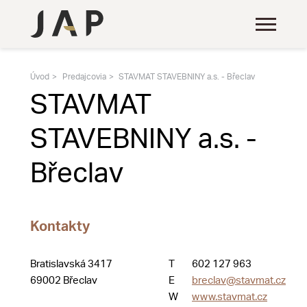
Úvod
Predajcovia
STAVMAT STAVEBNINY a.s. - Břeclav
STAVMAT
STAVEBNINY a.s. -
Břeclav
Kontakty
Bratislavská 3417
T
602 127 963
69002 Břeclav
E
breclav@stavmat.cz
W
www.stavmat.cz