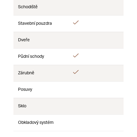
Schodiště
Nie
Nie
Nie
Áno
Stavební pouzdra
Nie
Nie
Dveře
Nie
Nie
Nie
Áno
Půdní schody
Nie
Nie
Áno
Zárubně
Nie
Nie
Posuvy
Nie
Nie
Nie
Sklo
Nie
Nie
Nie
Obkladový systém
Nie
Nie
Nie