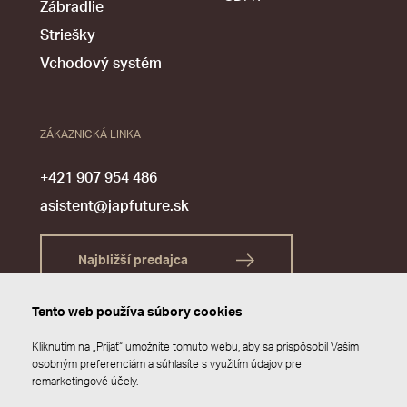
Zábradlie
Striešky
Vchodový systém
ZÁKAZNICKÁ LINKA
+421 907 954 486
asistent@japfuture.sk
Najbližší predajca
Tento web používa súbory cookies
Kliknutím na „Prijať“ umožníte tomuto webu, aby sa prispôsobil Vašim
osobným preferenciám a súhlasíte s využitím údajov pre
remarketingové účely.