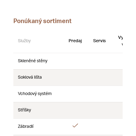
Ponúkaný sortiment
Vystave
Služby
Predaj
Servis
vzorky
Skleněné stěny
Nie
Nie
Nie
Soklová lišta
Nie
Nie
Nie
Vchodový systém
Nie
Nie
Nie
Áno
Stříšky
Nie
Nie
Áno
Zábradlí
Nie
Nie