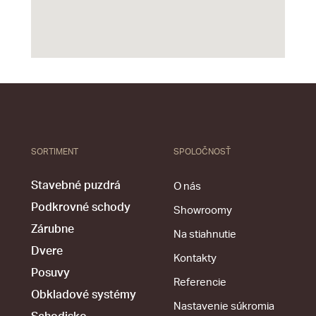
SORTIMENT
SPOLOČNOSŤ
Stavebné puzdrá
O nás
Podkrovné schody
Showroomy
Zárubne
Na stiahnutie
Dvere
Kontakty
Posuvy
Referencie
Obkladové systémy
Nastavenie súkromia