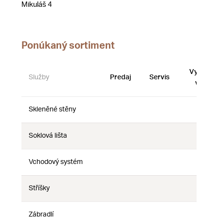
Mikuláš 4
Ponúkaný sortiment
Vystave
Služby
Predaj
Servis
vzorky
Skleněné stěny
Nie
Nie
Nie
Soklová lišta
Nie
Nie
Nie
Vchodový systém
Nie
Nie
Nie
Stříšky
Nie
Nie
Nie
Zábradlí