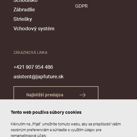
Schodisko
GDPR
Zábradlie
Striešky
Vchodový systém
ZÁKAZNICKÁ LINKA
+421 907 954 486
asistent@japfuture.sk
Najbližší predajca
Tento web používa súbory cookies
Kliknutím na „Prijať“ umožníte tomuto webu, aby sa prispôsobil Vašim
osobným preferenciám a súhlasíte s využitím údajov pre
remarketingové účely.