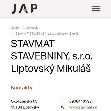
Úvod
Predajcovia
STAVMAT STAVEBNINY, s.r.o. Liptovský Mikuláš
STAVMAT
STAVEBNINY, s.r.o.
Liptovský Mikuláš
Kontakty
Okoličianska 63
T
0908446592
03104 Liptovský
W
www.stavmat.sk