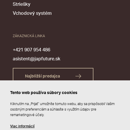
Striešky
Vchodový systém
ZÁKAZNICKÁ LINKA
+421 907 954 486
asistent@japfuture.sk
Najbližší predajca
Tento web používa súbory cookies
Kliknutím na „Prijať“ umožníte tomuto webu, aby sa prispôsobil Vašim
osobným preferenciám a súhlasíte s využitím údajov pre
remarketingové účely.
Viac informácií