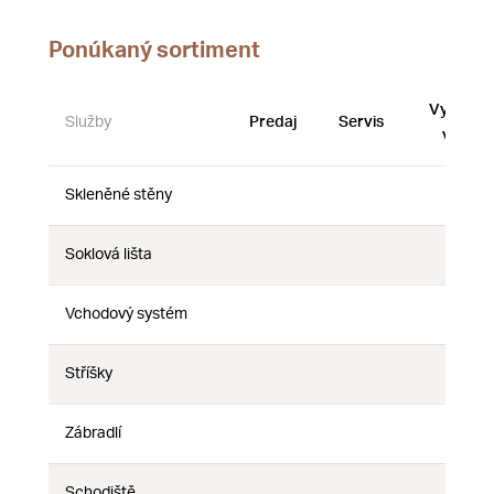
Ponúkaný sortiment
Vystave
Služby
Predaj
Servis
vzorky
Skleněné stěny
Nie
Nie
Nie
Soklová lišta
Nie
Nie
Nie
Vchodový systém
Nie
Nie
Nie
Stříšky
Nie
Nie
Nie
Zábradlí
Nie
Nie
Nie
Schodiště