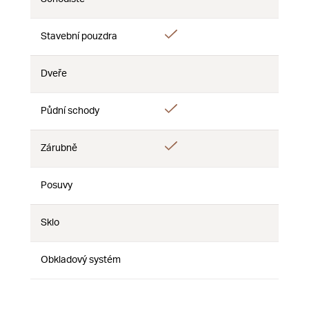
Nie
Nie
Nie
Áno
Stavební pouzdra
Nie
Nie
Dveře
Nie
Nie
Nie
Áno
Půdní schody
Nie
Nie
Áno
Zárubně
Nie
Nie
Posuvy
Nie
Nie
Nie
Sklo
Nie
Nie
Nie
Obkladový systém
Nie
Nie
Nie