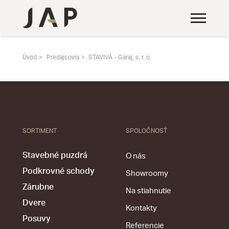
Úvod
Predajcovia
STAVIVÁ - Garaj, s. r. o.
SORTIMENT
SPOLOČNOSŤ
Stavebné puzdrá
O nás
Podkrovné schody
Showroomy
Zárubne
Na stiahnutie
Dvere
Kontakty
Posuvy
Referencie