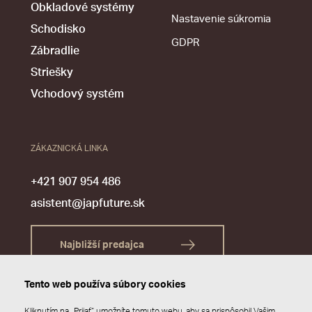
Obkladové systémy
Nastavenie súkromia
Schodisko
GDPR
Zábradlie
Striešky
Vchodový systém
ZÁKAZNICKÁ LINKA
+421 907 954 486
asistent@japfuture.sk
Najbližší predajca
Tento web používa súbory cookies
Kliknutím na „Prijať“ umožníte tomuto webu, aby sa prispôsobil Vašim