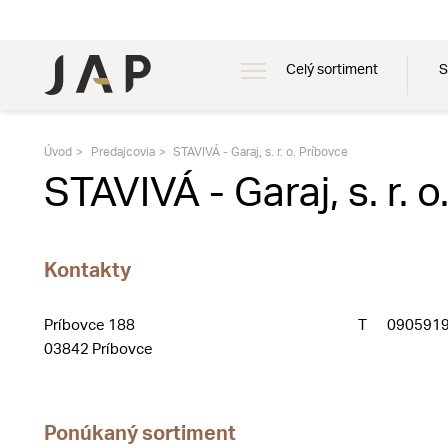
Celý sortiment
S
Úvod
Predajcovia
STAVIVÁ - Garaj, s. r. o. Príbovce
STAVIVÁ - Garaj, s. r. 
Kontakty
Príbovce 188
T
090591
03842 Príbovce
Ponúkaný sortiment