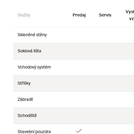
Vys
Služby
Predaj
Servis
vz
Skleněné stěny
Nie
Nie
Soklová lišta
Nie
Nie
Vchodový systém
Nie
Nie
Stříšky
Nie
Nie
Zábradlí
Nie
Nie
Schodiště
Nie
Nie
Áno
Stavební pouzdra