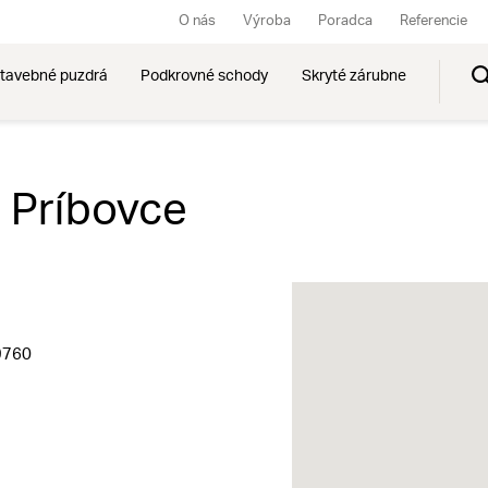
O nás
Výroba
Poradca
Referencie
tavebné puzdrá
Podkrovné schody
Skryté zárubne
o. Príbovce
9760