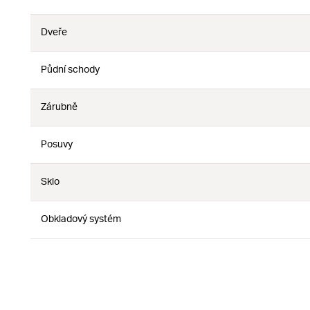
Nie
Dveře
Nie
Nie
Půdní schody
Nie
Nie
Zárubně
Nie
Nie
Posuvy
Nie
Nie
Sklo
Nie
Nie
Obkladový systém
Nie
Nie