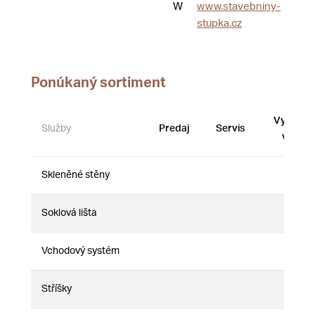
W
www.stavebniny-
stupka.cz
Ponúkaný sortiment
Vystave
Služby
Predaj
Servis
vzorky
Skleněné stěny
Nie
Nie
Nie
Soklová lišta
Nie
Nie
Nie
Vchodový systém
Nie
Nie
Nie
Stříšky
Nie
Nie
Nie