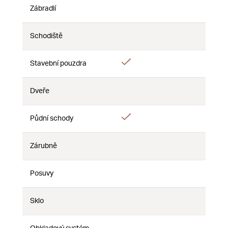
Zábradlí
Nie
Nie
Nie
Schodiště
Nie
Nie
Nie
Áno
Stavební pouzdra
Nie
Nie
Dveře
Nie
Nie
Nie
Áno
Půdní schody
Nie
Nie
Zárubně
Nie
Nie
Nie
Posuvy
Nie
Nie
Nie
Sklo
Nie
Nie
Nie