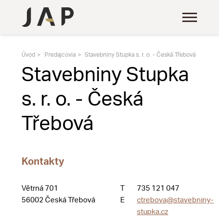
Úvod
Predajcovia
Stavebniny Stupka s. r. o. - Česká Třebová
Stavebniny Stupka
s. r. o. - Česká
Třebová
Kontakty
Větrná 701
T
735 121 047
56002 Česká Třebová
E
ctrebova@stavebniny-
stupka.cz