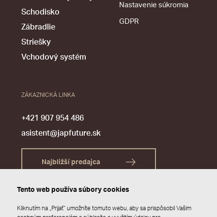
Nastavenie súkromia
Schodisko
GDPR
Zábradlie
Striešky
Vchodový systém
ZÁKAZNICKÁ LINKA
+421 907 954 486
asistent@japfuture.sk
Najbližší predajca
Tento web používa súbory cookies
Kliknutím na „Prijať“ umožníte tomuto webu, aby sa prispôsobil Vašim