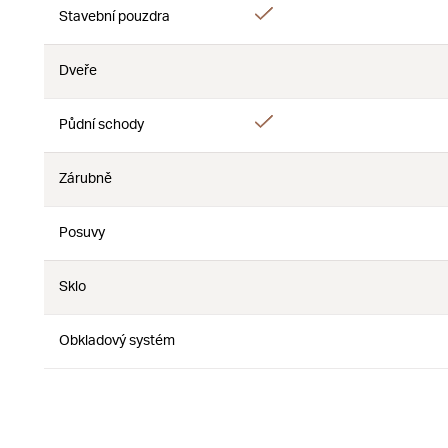
Áno
Stavební pouzdra
Nie
Dveře
Nie
Nie
Áno
Půdní schody
Nie
Zárubně
Nie
Nie
Posuvy
Nie
Nie
Sklo
Nie
Nie
Obkladový systém
Nie
Nie