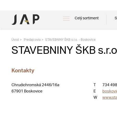
Celý sortiment
S
Úvod
Predajcovia
STAVEBNINY ŠKB s.r.o. - Boskovice
STAVEBNINY ŠKB s.r.o
Kontakty
Chrudichromská 2446/16a
T
734 498
67901 Boskovice
E
boskovi
W
www.sta