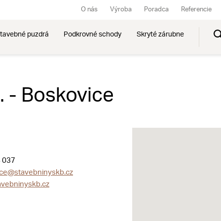
O nás
Výroba
Poradca
Referencie
tavebné puzdrá
Podkrovné schody
Skryté zárubne
. - Boskovice
 037
ce@stavebninyskb.cz
vebninyskb.cz