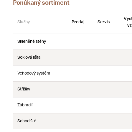
Ponúkaný sortiment
Vys
Služby
Predaj
Servis
vz
Skleněné stěny
Nie
Nie
Soklová lišta
Nie
Nie
Vchodový systém
Nie
Nie
Stříšky
Nie
Nie
Zábradlí
Nie
Nie
Schodiště
Nie
Nie