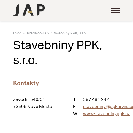
Úvod
Predajcovia
Stavebniny PPK, s.r.o.
Stavebniny PPK,
s.r.o.
Kontakty
Závodní 540/51
T
597 481 242
73506 Nové Město
E
stavebniny@ppkarvina.c
W
www.stavebninyppk.cz