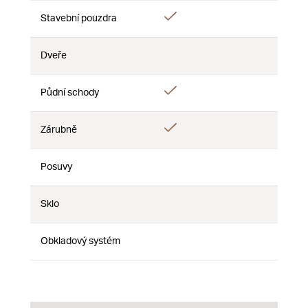
Áno
Stavební pouzdra
Nie
Nie
Dveře
Nie
Nie
Nie
Áno
Půdní schody
Nie
Nie
Áno
Zárubně
Nie
Nie
Posuvy
Nie
Nie
Nie
Sklo
Nie
Nie
Nie
Obkladový systém
Nie
Nie
Nie