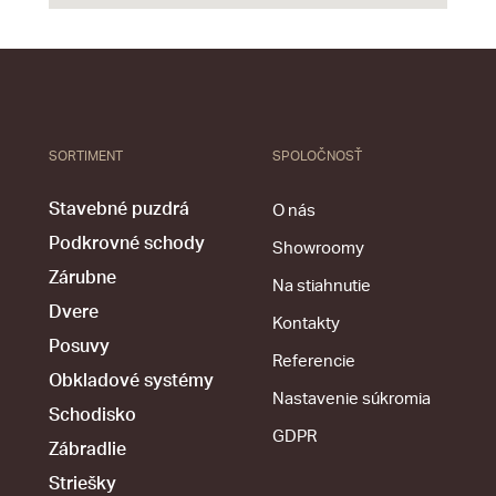
SORTIMENT
SPOLOČNOSŤ
Stavebné puzdrá
O nás
Podkrovné schody
Showroomy
Zárubne
Na stiahnutie
Dvere
Kontakty
Posuvy
Referencie
Obkladové systémy
Nastavenie súkromia
Schodisko
GDPR
Zábradlie
Striešky