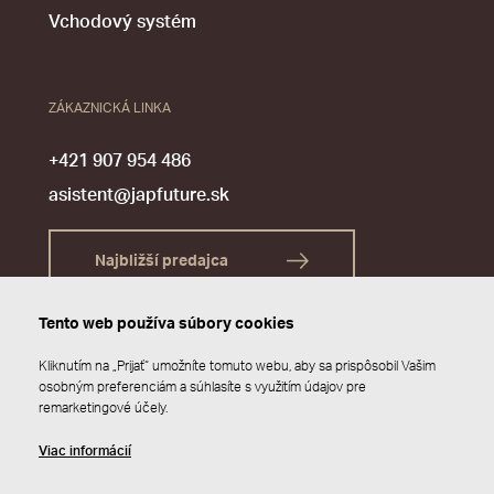
Vchodový systém
ZÁKAZNICKÁ LINKA
+421 907 954 486
asistent@japfuture.sk
Najbližší predajca
Tento web používa súbory cookies
Kliknutím na „Prijať“ umožníte tomuto webu, aby sa prispôsobil Vašim
osobným preferenciám a súhlasíte s využitím údajov pre
remarketingové účely.
Viac informácií