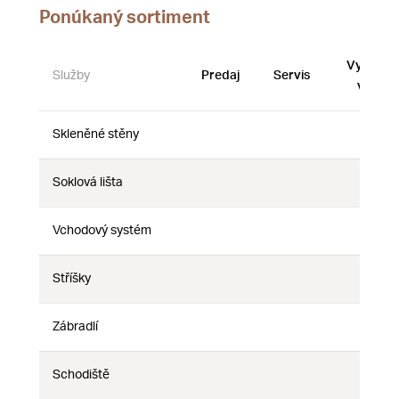
Ponúkaný sortiment
Vystave
Služby
Predaj
Servis
vzorky
Skleněné stěny
Nie
Nie
Nie
Soklová lišta
Nie
Nie
Nie
Vchodový systém
Nie
Nie
Nie
Stříšky
Nie
Nie
Nie
Zábradlí
Nie
Nie
Nie
Schodiště
Nie
Nie
Nie