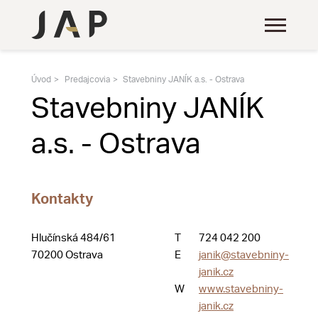
Úvod
Predajcovia
Stavebniny JANÍK a.s. - Ostrava
Stavebniny JANÍK
a.s. - Ostrava
Kontakty
Hlučínská 484/61
T
724 042 200
70200 Ostrava
E
janik@stavebniny-
janik.cz
W
www.stavebniny-
janik.cz