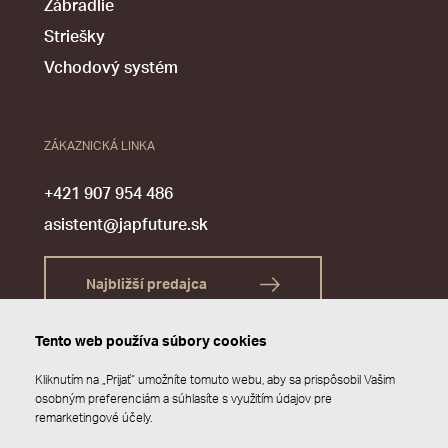
Zábradlie
Striešky
Vchodový systém
ZÁKAZNICKÁ LINKA
+421 907 954 486
asistent@japfuture.sk
Najbližší predajca
Tento web používa súbory cookies
Kliknutím na „Prijať“ umožníte tomuto webu, aby sa prispôsobil Vašim
osobným preferenciám a súhlasíte s využitím údajov pre
remarketingové účely.