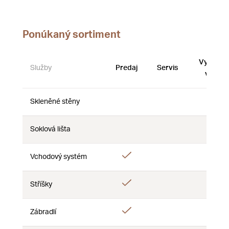
Ponúkaný sortiment
Vystave
Služby
Predaj
Servis
vzorky
Skleněné stěny
Nie
Nie
Nie
Soklová lišta
Nie
Nie
Nie
Áno
Áno
Vchodový systém
Nie
Áno
Stříšky
Nie
Nie
Áno
Zábradlí
Nie
Nie