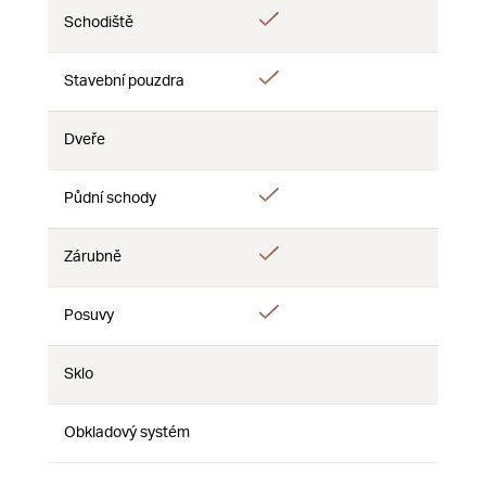
Áno
Schodiště
Nie
Nie
Áno
Áno
Stavební pouzdra
Nie
Dveře
Nie
Nie
Nie
Áno
Půdní schody
Nie
Nie
Áno
Áno
Zárubně
Nie
Áno
Posuvy
Nie
Nie
Sklo
Nie
Nie
Nie
Obkladový systém
Nie
Nie
Nie