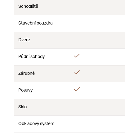
Schodiště
Nie
Nie
Nie
Stavební pouzdra
Nie
Nie
Nie
Dveře
Nie
Nie
Nie
Áno
Půdní schody
Nie
Nie
Áno
Zárubně
Nie
Nie
Áno
Posuvy
Nie
Nie
Sklo
Nie
Nie
Nie
Obkladový systém
Nie
Nie
Nie