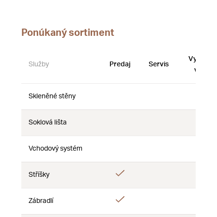
Ponúkaný sortiment
Vystave
Služby
Predaj
Servis
vzorky
Skleněné stěny
Nie
Nie
Nie
Soklová lišta
Nie
Nie
Nie
Vchodový systém
Nie
Nie
Nie
Áno
Stříšky
Nie
Nie
Áno
Zábradlí
Nie
Nie