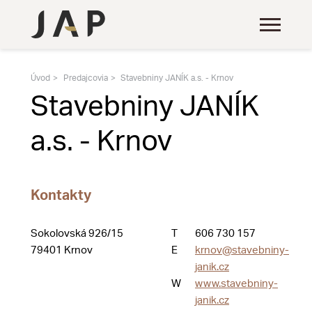
Úvod
Predajcovia
Stavebniny JANÍK a.s. - Krnov
Stavebniny JANÍK
a.s. - Krnov
Kontakty
Sokolovská 926/15
T
606 730 157
79401 Krnov
E
krnov@stavebniny-
janik.cz
W
www.stavebniny-
janik.cz