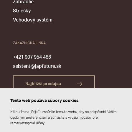
Zábradlie
Striešky
Vchodový systém
ZÁKAZNICKÁ LINKA
+421 907 954 486
asistent@japfuture.sk
Najbližší predajca
Tento web používa súbory cookies
Kliknutím na „Prijať“ umožníte tomuto webu, aby sa prispôsobil Vašim
osobným preferenciám a súhlasíte s využitím údajov pre
remarketingové účely.