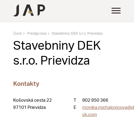
Úvod
Predajcovia
Stavebniny DEK s.r.o. Prievidza
Stavebniny DEK
s.r.o. Prievidza
Kontakty
Košovská cesta 22
T
902 950 366
97101 Prievidza
E
monika.michalovicova@d
sk.com