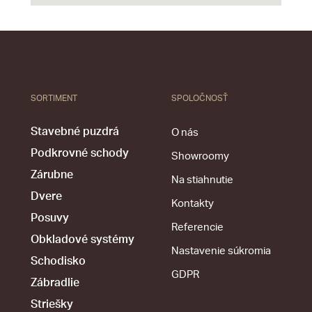
SORTIMENT
SPOLOČNOSŤ
Stavebné puzdrá
O nás
Podkrovné schody
Showroomy
Zárubne
Na stiahnutie
Dvere
Kontakty
Posuvy
Referencie
Obkladové systémy
Nastavenie súkromia
Schodisko
GDPR
Zábradlie
Striešky