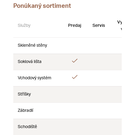
Ponúkaný sortiment
Vystave
Služby
Predaj
Servis
vzorky
Skleněné stěny
Nie
Nie
Nie
Áno
Soklová lišta
Nie
Nie
Áno
Vchodový systém
Nie
Nie
Stříšky
Nie
Nie
Nie
Zábradlí
Nie
Nie
Nie
Schodiště
Nie
Nie
Nie