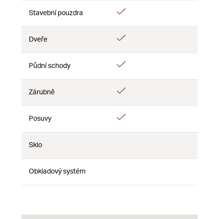
Áno
Áno
Stavební pouzdra
Nie
Áno
Áno
Dveře
Nie
Áno
Půdní schody
Nie
Nie
Áno
Áno
Zárubně
Nie
Áno
Posuvy
Nie
Nie
Sklo
Nie
Nie
Nie
Obkladový systém
Nie
Nie
Nie