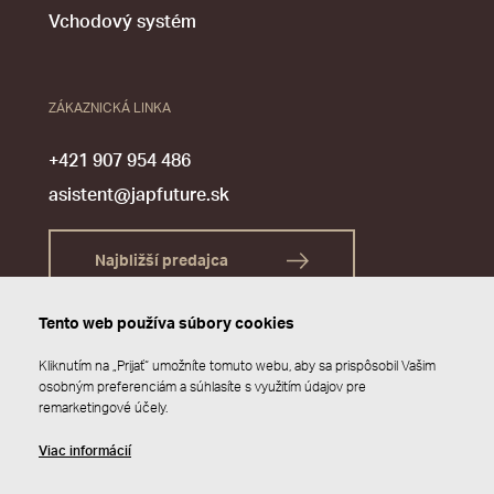
Vchodový systém
ZÁKAZNICKÁ LINKA
+421 907 954 486
asistent@japfuture.sk
Najbližší predajca
Tento web používa súbory cookies
Kliknutím na „Prijať“ umožníte tomuto webu, aby sa prispôsobil Vašim
osobným preferenciám a súhlasíte s využitím údajov pre
remarketingové účely.
Viac informácií