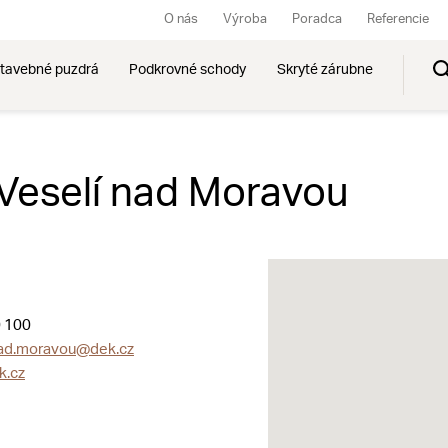
O nás
Výroba
Poradca
Referencie
tavebné puzdrá
Podkrovné schody
Skryté zárubne
 Veselí nad Moravou
 100
nad.moravou@dek.cz
k.cz