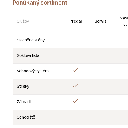
Ponúkaný sortiment
Vys
Služby
Predaj
Servis
vz
Skleněné stěny
Nie
Nie
Soklová lišta
Nie
Nie
Áno
Vchodový systém
Nie
Áno
Stříšky
Nie
Áno
Zábradlí
Nie
Schodiště
Nie
Nie