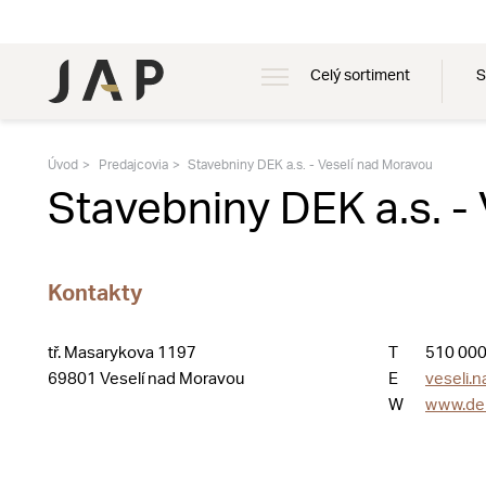
Celý sortiment
S
Úvod
Predajcovia
Stavebniny DEK a.s. - Veselí nad Moravou
Stavebniny DEK a.s. -
Kontakty
tř. Masarykova 1197
T
510 000
69801 Veselí nad Moravou
E
veseli.
W
www.de