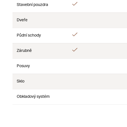
Áno
Stavební pouzdra
Nie
Dveře
Nie
Nie
Áno
Půdní schody
Nie
Áno
Zárubně
Nie
Posuvy
Nie
Nie
Sklo
Nie
Nie
Obkladový systém
Nie
Nie