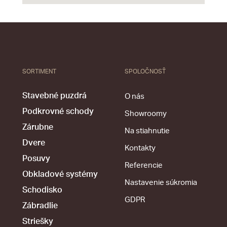
SORTIMENT
SPOLOČNOSŤ
Stavebné puzdrá
O nás
Podkrovné schody
Showroomy
Zárubne
Na stiahnutie
Dvere
Kontakty
Posuvy
Referencie
Obkladové systémy
Nastavenie súkromia
Schodisko
GDPR
Zábradlie
Striešky