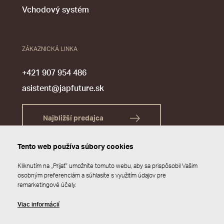
Vchodový systém
ZÁKAZNICKÁ LINKA
+421 907 954 486
asistent@japfuture.sk
Najbližší predajca
Tento web používa súbory cookies
Kliknutím na „Prijať“ umožníte tomuto webu, aby sa prispôsobil Vašim
osobným preferenciám a súhlasíte s využitím údajov pre
remarketingové účely.
Viac informácií