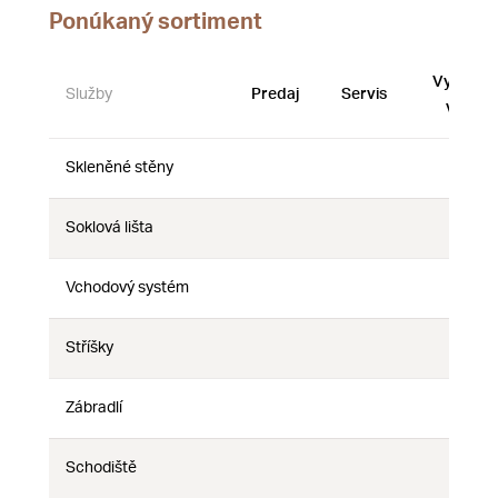
Ponúkaný sortiment
Vystave
Služby
Predaj
Servis
vzorky
Skleněné stěny
Nie
Nie
Nie
Soklová lišta
Nie
Nie
Nie
Vchodový systém
Nie
Nie
Nie
Stříšky
Nie
Nie
Nie
Zábradlí
Nie
Nie
Nie
Schodiště
Nie
Nie
Nie