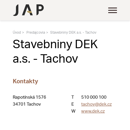
Úvod
Predajcovia
Stavebniny DEK a.s. - Tachov
Stavebniny DEK
a.s. - Tachov
Kontakty
Rapotínská 1576
T
510 000 100
34701 Tachov
E
tachov@dek.cz
W
www.dek.cz