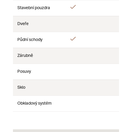
Áno
Stavební pouzdra
Nie
Nie
Dveře
Nie
Nie
Nie
Áno
Půdní schody
Nie
Nie
Zárubně
Nie
Nie
Nie
Posuvy
Nie
Nie
Nie
Sklo
Nie
Nie
Nie
Obkladový systém
Nie
Nie
Nie