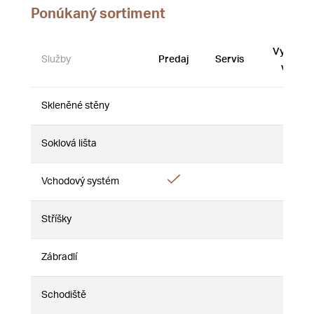
Ponúkaný sortiment
Vystave
Služby
Predaj
Servis
vzorky
Skleněné stěny
Nie
Nie
Nie
Soklová lišta
Nie
Nie
Nie
Áno
Vchodový systém
Nie
Nie
Stříšky
Nie
Nie
Nie
Zábradlí
Nie
Nie
Nie
Schodiště
Nie
Nie
Nie