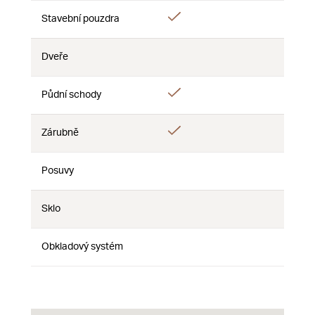
Áno
Stavební pouzdra
Nie
Nie
Dveře
Nie
Nie
Nie
Áno
Půdní schody
Nie
Nie
Áno
Zárubně
Nie
Nie
Posuvy
Nie
Nie
Nie
Sklo
Nie
Nie
Nie
Obkladový systém
Nie
Nie
Nie