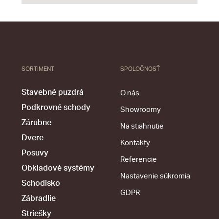
SORTIMENT
SPOLOČNOSŤ
Stavebné puzdrá
O nás
Podkrovné schody
Showroomy
Zárubne
Na stiahnutie
Dvere
Kontakty
Posuvy
Referencie
Obkladové systémy
Nastavenie súkromia
Schodisko
GDPR
Zábradlie
Striešky