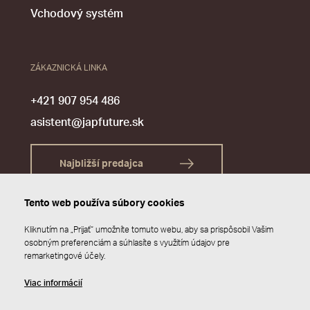
Vchodový systém
ZÁKAZNICKÁ LINKA
+421 907 954 486
asistent@japfuture.sk
Najbližší predajca
Tento web používa súbory cookies
Kliknutím na „Prijať“ umožníte tomuto webu, aby sa prispôsobil Vašim
osobným preferenciám a súhlasíte s využitím údajov pre
remarketingové účely.
Viac informácií