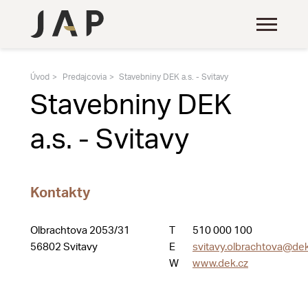
Úvod
Predajcovia
Stavebniny DEK a.s. - Svitavy
Stavebniny DEK
a.s. - Svitavy
Kontakty
Olbrachtova 2053/31
T
510 000 100
56802 Svitavy
E
svitavy.olbrachtova@dek
W
www.dek.cz