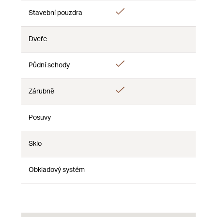
Áno
Stavební pouzdra
Nie
Nie
Dveře
Nie
Nie
Nie
Áno
Půdní schody
Nie
Nie
Áno
Zárubně
Nie
Nie
Posuvy
Nie
Nie
Nie
Sklo
Nie
Nie
Nie
Obkladový systém
Nie
Nie
Nie