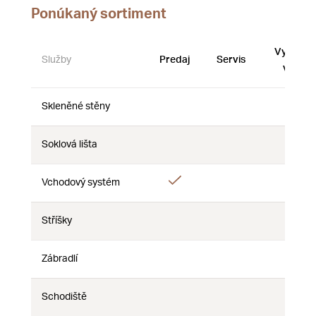
Ponúkaný sortiment
Vystave
Služby
Predaj
Servis
vzorky
Skleněné stěny
Nie
Nie
Nie
Soklová lišta
Nie
Nie
Nie
Áno
Vchodový systém
Nie
Nie
Stříšky
Nie
Nie
Nie
Zábradlí
Nie
Nie
Nie
Schodiště
Nie
Nie
Nie