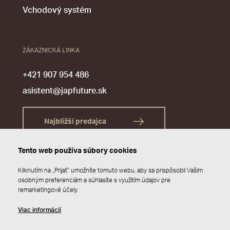
Vchodový systém
ZÁKAZNICKÁ LINKA
+421 907 954 486
asistent@japfuture.sk
Najbližší predajca
Tento web používa súbory cookies
Kliknutím na „Prijať“ umožníte tomuto webu, aby sa prispôsobil Vašim
osobným preferenciám a súhlasíte s využitím údajov pre
remarketingové účely.
Viac informácií