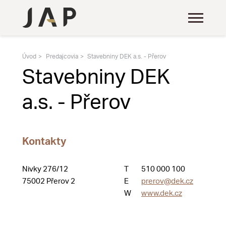
Úvod
Predajcovia
Stavebniny DEK a.s. - Přerov
Stavebniny DEK
a.s. - Přerov
Kontakty
Nivky 276/12
T
510 000 100
75002 Přerov 2
E
prerov@dek.cz
W
www.dek.cz