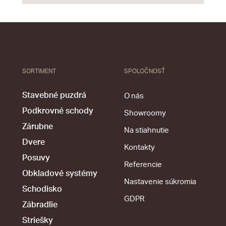
SORTIMENT
SPOLOČNOSŤ
Stavebné puzdrá
O nás
Podkrovné schody
Showroomy
Zárubne
Na stiahnutie
Dvere
Kontakty
Posuvy
Referencie
Obkladové systémy
Nastavenie súkromia
Schodisko
GDPR
Zábradlie
Striešky