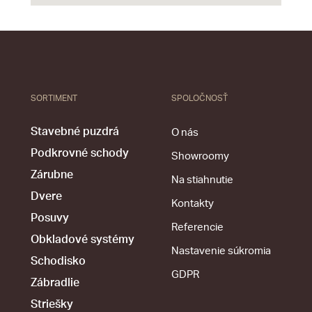
SORTIMENT
SPOLOČNOSŤ
Stavebné puzdrá
O nás
Podkrovné schody
Showroomy
Zárubne
Na stiahnutie
Dvere
Kontakty
Posuvy
Referencie
Obkladové systémy
Nastavenie súkromia
Schodisko
GDPR
Zábradlie
Striešky