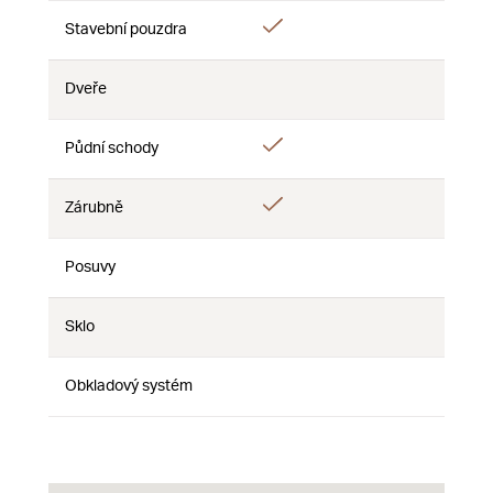
Áno
Stavební pouzdra
Nie
Nie
Dveře
Nie
Nie
Nie
Áno
Půdní schody
Nie
Nie
Áno
Zárubně
Nie
Nie
Posuvy
Nie
Nie
Nie
Sklo
Nie
Nie
Nie
Obkladový systém
Nie
Nie
Nie