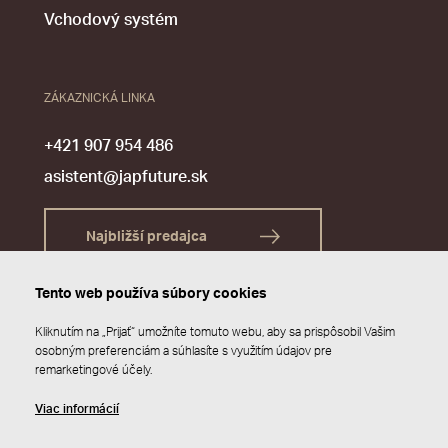
Vchodový systém
ZÁKAZNICKÁ LINKA
+421 907 954 486
asistent@japfuture.sk
Najbližší predajca
Tento web používa súbory cookies
Kliknutím na „Prijať“ umožníte tomuto webu, aby sa prispôsobil Vašim
osobným preferenciám a súhlasíte s využitím údajov pre
remarketingové účely.
Viac informácií