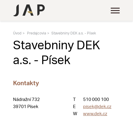
Úvod
Predajcovia
Stavebniny DEK a.s. - Písek
Stavebniny DEK
a.s. - Písek
Kontakty
Nádražní 732
T
510 000 100
39701 Písek
E
pisek@dek.cz
W
www.dek.cz