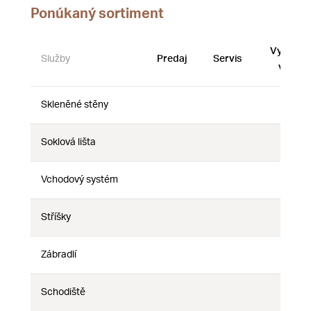
Ponúkaný sortiment
Vystave
Služby
Predaj
Servis
vzorky
Skleněné stěny
Nie
Nie
Nie
Soklová lišta
Nie
Nie
Nie
Vchodový systém
Nie
Nie
Nie
Stříšky
Nie
Nie
Nie
Zábradlí
Nie
Nie
Nie
Schodiště
Nie
Nie
Nie